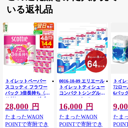
いる返礼品
トイレットペーパー
0016-10-09 エリエール
トイレ
スコッティ フラワー
トイレットティシュー
72ロール
パック 3倍長持ち〈香
コンパクトシングル 8
6パック
り付〉4ロール(ダブ
ロール×8パック 64ロ
100m
28,000
16,000
9,0
ル)×12パック 日用品
ール 1.5倍巻 82.5m
FSC
円
円
最短翌日発送 [スコッ
トイレットペーパー
長巻タ
たまったWAON
たまったWAON
たまっ
ティ フラワーパック
シングル パルプ100％
100％
トイレットペーパー
香りつき 日用品 消耗
防災 
POINTで寄附でき
POINTで寄附でき
POI