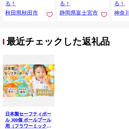
日本製紙クレシア] 秋
品 備蓄
ペーパ
る！
る！
る！
田県秋田市
川県 
秋田県秋田市
静岡県富士宮市
神奈
トペー
活雑貨
れっと
ち 長
便利 
最近チェックした返礼品
コ ト
ー 人
日本製セーフティボー
ル 300個 ボールプール
用（フラワーミック