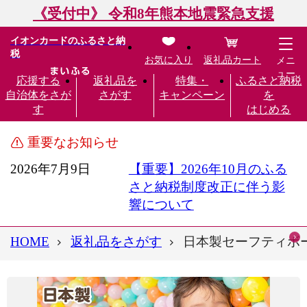
《受付中》 令和8年熊本地震緊急支援
イオンカードのふるさと納
税
お気に入り
返礼品カート
メニ
ュー
応援する
返礼品を
特集・
ふるさと納税
自治体をさが
さがす
キャンペーン
を
す
はじめる
重要なお知らせ
2026年7月9日
【重要】2026年10月のふる
さと納税制度改正に伴う影
響について
HOME
返礼品をさがす
日本製セーフティボー