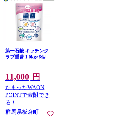
第一石鹸 キッチンク
ラブ重曹 1.0kg×6個
11,000
円
たまったWAON
POINTで寄附でき
る！
群馬県板倉町