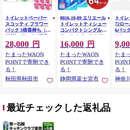
トイレットペーパー
0016-10-09 エリエール
トイレ
スコッティ フラワー
トイレットティシュー
72ロール
パック 3倍長持ち〈香
コンパクトシングル 8
6パック
り付〉4ロール(ダブ
ロール×8パック 64ロ
100m
28,000
16,000
9,0
ル)×12パック 日用品
ール 1.5倍巻 82.5m
FSC
円
円
最短翌日発送 [スコッ
トイレットペーパー
長巻タ
たまったWAON
たまったWAON
たまっ
ティ フラワーパック
シングル パルプ100％
100％
トイレットペーパー
香りつき 日用品 消耗
防災 
POINTで寄附でき
POINTで寄附でき
POI
日本製紙クレシア] 秋
品 備蓄
ペーパ
る！
る！
る！
田県秋田市
川県 
秋田県秋田市
静岡県富士宮市
神奈
トペー
活雑貨
れっと
ち 長
便利 
最近チェックした返礼品
コ ト
ー 人