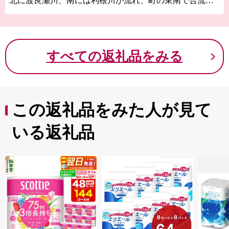
北に渡良瀬川、南には利根川が流れ、町の東南で合流し
ています。
群馬県下で最も温暖な地域で、豊富な水と緑に恵まれた
県内有数の穀倉地帯です。
また、東に広がる約33㎢もの広大な渡良瀬遊水地は、ラ
すべての返礼品をみる
ムサール条約登録湿地として現在も多様な動植物の生息
地となっています。
さらに、利根川・渡良瀬川合流域は、水と共生する生業
の文化が高く評価され、関東初の重要文化的景観に選定
されています。
この返礼品をみた人が見て
いる返礼品