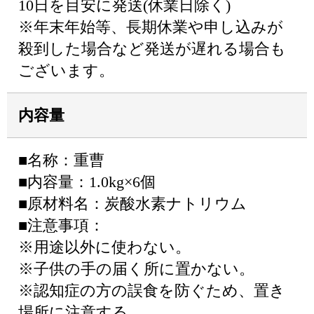
10日を目安に発送(休業日除く)
※年末年始等、長期休業や申し込みが
殺到した場合など発送が遅れる場合も
ございます。
内容量
■名称：重曹
■内容量：1.0kg×6個
■原材料名：炭酸水素ナトリウム
■注意事項：
※用途以外に使わない。
※子供の手の届く所に置かない。
※認知症の方の誤食を防ぐため、置き
場所に注意する。