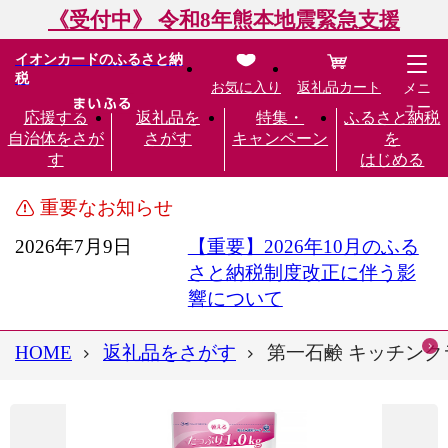
《受付中》 令和8年熊本地震緊急支援
イオンカードのふるさと納
税
お気に入り
返礼品カート
メニ
ュー
応援する
返礼品を
特集・
ふるさと納税
自治体をさが
さがす
キャンペーン
を
す
はじめる
重要なお知らせ
2026年7月9日
【重要】2026年10月のふる
さと納税制度改正に伴う影
響について
HOME
返礼品をさがす
第一石鹸 キッチンクラブ