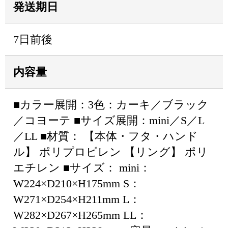
発送期日
7日前後
内容量
■カラー展開：3色：カーキ／ブラック
／コヨーテ ■サイズ展開：mini／S／L
／LL ■材質： 【本体・フタ・ハンド
ル】 ポリプロピレン 【リング】 ポリ
エチレン ■サイズ： mini：
W224×D210×H175mm S：
W271×D254×H211mm L：
W282×D267×H265mm LL：