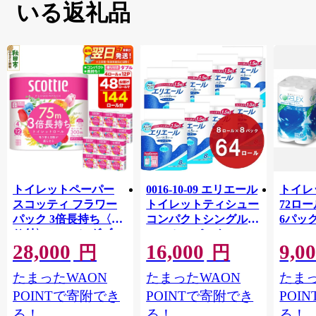
いる返礼品
トイレットペーパー
0016-10-09 エリエール
トイレ
スコッティ フラワー
トイレットティシュー
72ロール
パック 3倍長持ち〈香
コンパクトシングル 8
6パック
り付〉4ロール(ダブ
ロール×8パック 64ロ
100m
28,000
16,000
9,0
ル)×12パック 日用品
ール 1.5倍巻 82.5m
FSC
円
円
最短翌日発送 [スコッ
トイレットペーパー
長巻タ
たまったWAON
たまったWAON
たまっ
ティ フラワーパック
シングル パルプ100％
100％
トイレットペーパー
香りつき 日用品 消耗
防災 
POINTで寄附でき
POINTで寄附でき
POI
日本製紙クレシア] 秋
品 備蓄
ペーパ
る！
る！
る！