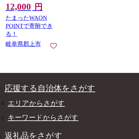
12,000
アウトドア キャンプ
円
ランドリー 持ち運び
たまったWAON
ゴミ箱 蓋つき おしゃ
れ かわいい シンプル
POINTで寄附でき
雑貨 北欧 持ち運べる
る！
便利グッズ 八幡化成
岐阜県郡上市
バーベキュー Ｌサイ
ズ
応援する自治体をさがす
エリアからさがす
キーワードからさがす
返礼品をさがす