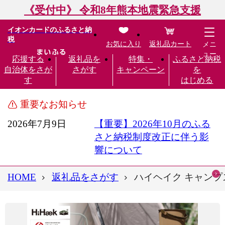
《受付中》 令和8年熊本地震緊急支援
イオンカードのふるさと納
税
お気に入り
返礼品カート
メニ
ュー
応援する
返礼品を
特集・
ふるさと納税
自治体をさが
さがす
キャンペーン
を
す
はじめる
重要なお知らせ
2026年7月9日
【重要】2026年10月のふる
さと納税制度改正に伴う影
響について
HOME
返礼品をさがす
ハイヘイク キャンプス