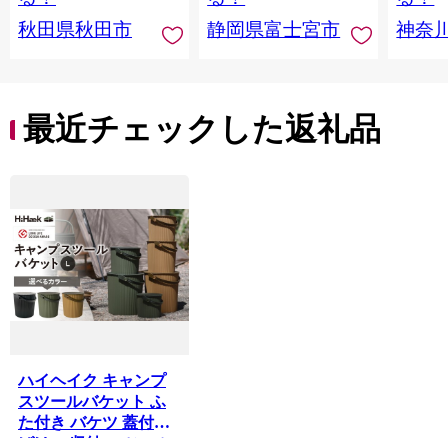
田県秋田市
川県 
秋田県秋田市
静岡県富士宮市
神奈
トペー
活雑貨
れっと
ち 長
便利 
最近チェックした返礼品
コ ト
ー 人
ハイヘイク キャンプ
スツールバケット ふ
た付き バケツ 蓋付き
ばけつ 収納 スツール