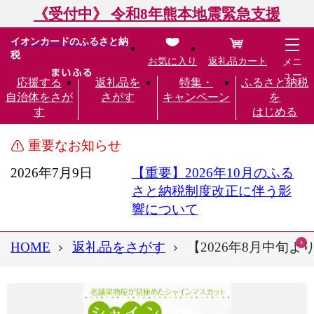
《受付中》 令和8年熊本地震緊急支援
イオンカードのふるさと納
税
お気に入り
返礼品カート
メニ
ュー
応援する
返礼品を
特集・
ふるさと納税
自治体をさが
さがす
キャンペーン
を
す
はじめる
重要なお知らせ
2026年7月9日
【重要】2026年10月のふる
さと納税制度改正に伴う影
響について
HOME
返礼品をさがす
【2026年8月中旬よ