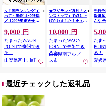
＼月間ランキング(す
★フジテレビ系列「ノ
先行予
べて・果物)１位獲得
ンストップ」で取り上
媛県産
／【2026年発送分 先
げられました！★＜
んな 合
行予約】頬張る幸福
2026年発送先行予約＞
『202
9,000
10,000
5,0
感 〜緑の宝石・ シ
南アルプス市産シャイ
出荷予
円
円
ャインマスカット 〜
ンマスカット1.2kg以
ご自宅
たまったWAON
たまったWAON
たまっ
１ｋｇ以上（２〜３
上（2～3房） クール
マドン
房） フルーツ 山梨県
便発送 ALPAG007
あり 
POINTで寄附でき
POINTで寄附でき
POI
産 果物 くだもの シャ
ツ 高級
る！
る！
る！
山梨県南アルプ
イン マスカット ぶど
産地直
山梨県富士川町
ス市
愛媛
う ブドウ 葡萄 大粒 種
レンジ
なし 先行予約 富士川
県 西
町 10000円 一万円
9000円 九千円
最近チェックした返礼品