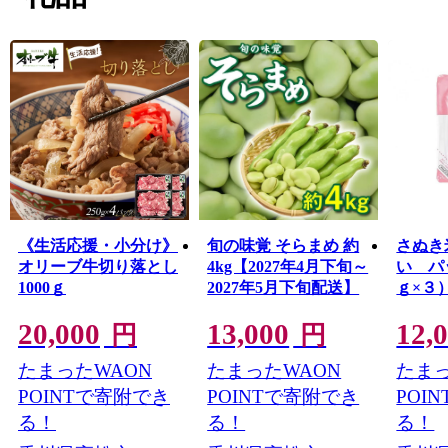
《生活応援・小分け》
旬の味覚 そらまめ 約
さぬき
オリーブ牛切り落とし
4kg【2027年4月下旬～
い パ
1000ｇ
2027年5月下旬配送】
ｇ×３
20,000
13,000
12,
円
円
たまったWAON
たまったWAON
たまっ
POINTで寄附でき
POINTで寄附でき
POI
る！
る！
る！