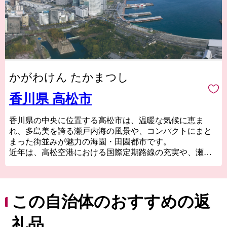
かがわけん たかまつし
香川県 高松市
香川県の中央に位置する高松市は、温暖な気候に恵ま
れ、多島美を誇る瀬戸内海の風景や、コンパクトにまと
まった街並みが魅力の海園・田園都市です。
近年は、高松空港における国際定期路線の充実や、瀬戸
内国際芸術祭などでの認知度アップにより、世界最大規
模の旅行予約サイトが発表した、訪れるべき目的地トッ
プ１０に日本で唯一「高松」が選出されるなど、国内外
から注目が高まっています。
この自治体のおすすめの返
誰もが訪れたくなる街、そして住みたくなる街へ。皆様
のお越しをお待ちしています。
礼品