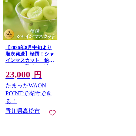
【2026年8月中旬より
順次発送】極撰！シャ
インマスカット 約
2kg(3～5房)｜ぶどう
23,000
マスカット シャイン
円
マスカット ブドウ 種
たまったWAON
なしぶどう 種無し 葡
萄 果物 フルーツ くだ
POINTで寄附でき
もの 先行予約 冷蔵 香
る！
川 高松
香川県高松市