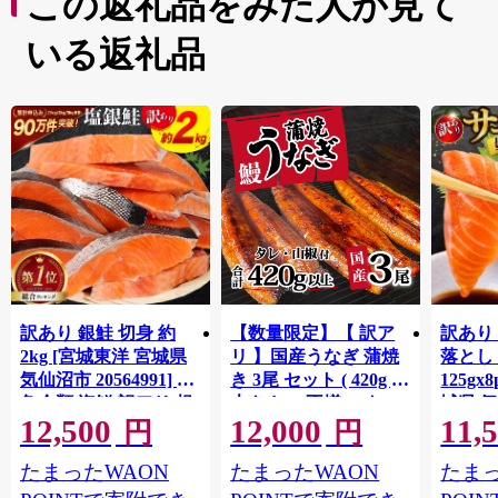
この返礼品をみた人が見て
いる返礼品
訳あり 銀鮭 切身 約
【数量限定】【 訳ア
訳あり
2kg [宮城東洋 宮城県
リ 】国産うなぎ 蒲焼
落とし 
気仙沼市 20564991] 鮭
き 3尾 セット ( 420g )
125gx
魚介類 海鮮 訳アリ 規
大きさ の不揃い タ
城県 
12,500
12,000
11,
格外 不揃い さけ サケ
レ・山椒付き ウナギ
20564
円
円
鮭切身 シャケ 切り身
鰻 ふぞろい 不揃い う
お刺し
たまったWAON
たまったWAON
たまっ
冷凍 家庭用 おかず 弁
な重 ひつまぶし 人気
生 生
当 支援 サーモン 銀鮭
茨城 八千代町 ふるさ
鮭 銀鮭