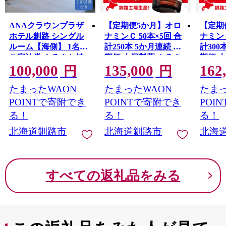
ANAクラウンプラザ
【定期便5か月】オロ
【定期
ホテル釧路 シングル
ナミンＣ 50本×5回 合
ナミンＣ
ルーム【海側】 1名様
計250本 5か月連続 定
計300
ご宿泊券 ふるさと納
期便 大塚製薬 ふるさ
期便 
100,000
135,000
162
税 宿泊券 IHG・ANA
と納税 定期 炭酸飲料
と納税
円
円
ホテルズ特集 北海道
北海道
北海道
たまったWAON
たまったWAON
たまっ
釧路 ANA ANA限定
ANAクラウンプラザ
POINTで寄附でき
POINTで寄附でき
POI
ホテル 宿泊券 F4F-
る！
る！
る！
1014
北海道釧路市
北海道釧路市
北海
すべての返礼品をみる