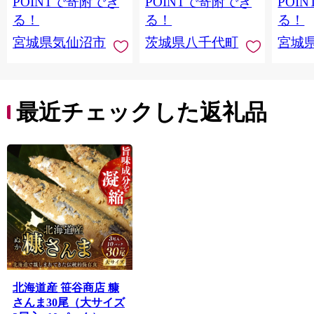
POINTで寄附でき
POINTで寄附でき
POI
切り身 魚 わけあり
と納税 冷凍 [SF951ya]
介
る！
る！
る！
宮城県気仙沼市
茨城県八千代町
宮城
最近チェックした返礼品
北海道産 笹谷商店 糠
さんま30尾（大サイズ