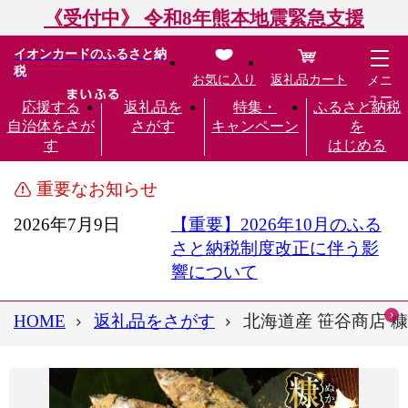
《受付中》 令和8年熊本地震緊急支援
イオンカードのふるさと納
税
お気に入り
返礼品カート
メニ
ュー
応援する
返礼品を
特集・
ふるさと納税
自治体をさが
さがす
キャンペーン
を
す
はじめる
重要なお知らせ
2026年7月9日
【重要】2026年10月のふる
さと納税制度改正に伴う影
響について
HOME
返礼品をさがす
北海道産 笹谷商店 