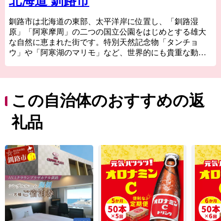
北海道 釧路市
釧路市は北海道の東部、太平洋岸に位置し、「釧路湿
原」「阿寒摩周」の二つの国立公園をはじめとする雄大
な自然に恵まれた街です。特別天然記念物「タンチョ
ウ」や「阿寒湖のマリモ」など、世界的にも貴重な動植
物が多く生息しているほか、世界３大夕日のひとつとい
われる釧路の夕日はこの土地ならではの絶景です。新鮮
な海産物はもちろん、お肉やスイーツ、地酒まで美味し
いものが豊富なことも釧路の大きな魅力です！ 夏でも最
この自治体のおすすめの返
高気温が20℃前後と涼しく快適な釧路市は移住や長期滞
在にも適しています。
礼品