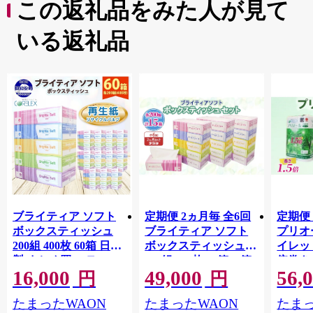
この返礼品をみた人が見て
いる返礼品
ブライティア ソフト
定期便 2ヵ月毎 全6回
定期便 
ボックスティッシュ
ブライティア ソフト
プリオ
200組 400枚 60箱 日本
ボックスティッシュ
イレット
製 まとめ買い ティッ
200組 400枚 15箱 (5箱
倍巻き 
16,000
49,000
56,
シュ リサイクル 長持
×3) BOX 日本製 まと
36ロー
円
円
防災 常備品 日用雑貨
め買い ティッシュ リ
パック
たまったWAON
たまったWAON
たまっ
消耗品 生活必需品 備
サイクル 長持 防災 常
買い 