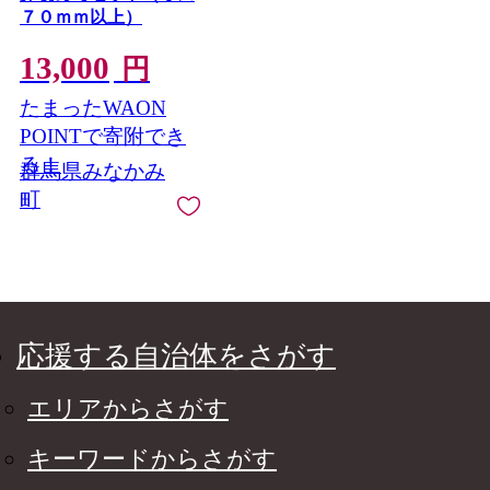
７０ｍｍ以上）
13,000
円
たまったWAON
POINTで寄附でき
る！
群馬県みなかみ
町
応援する自治体をさがす
エリアからさがす
キーワードからさがす