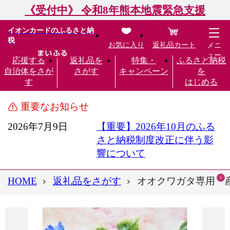
《受付中》 令和8年熊本地震緊急支援
イオンカードのふるさと納
税
お気に入り
返礼品カート
メニ
ュー
応援する
返礼品を
特集・
ふるさと納税
自治体をさが
さがす
キャンペーン
を
す
はじめる
重要なお知らせ
2026年7月9日
【重要】2026年10月のふる
さと納税制度改正に伴う影
響について
HOME
返礼品をさがす
オオクワガタ専用 