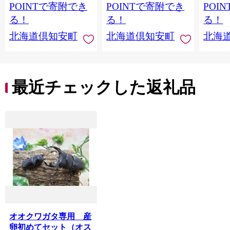
蓄 ペーパー 紙 北海道
備品 日用雑貨 消耗品
常備品
POINTで寄附でき
POINTで寄附でき
POI
倶知安町 日用品
生活必需品 備蓄 ペー
ットペ
る！
る！
る！
パー 紙 北海道 倶知安
日用品
北海道倶知安町
北海道倶知安町
北海
町 日用品
北海道
最近チェックした返礼品
オオクワガタ専用 産
卵初めてセット（オス