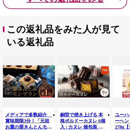
この返礼品をみた人が見て
いる返礼品
メディアで多数紹介
銅型で焼き上げる 本
ユーハ
賞味期限3分！「元祖
格ボルドーカヌレ 6個
ーヘ
お重の栗きんとんモン
入 / カヌレ 個包装 外
270g【