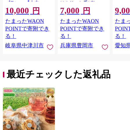
ブラン」 【未来のご
はカリッと香ばしい
10,000
7,000
9,0
褒美】スイーツ 栗 モ
中はもっちり ラム酒
円
円
ンブラン くりきんと
バニラ お取り寄せ ス
たまったWAON
たまったWAON
たまっ
ん デザート ご褒美 お
イーツ 焼き菓子 詰め
取り寄せ くり お菓子
合わせ ホワイトデー
POINTで寄附でき
POINTで寄附でき
POI
菓子 F4N-2298
お返し 冷凍 手作り 化
る！
る！
る！
粧箱入り ギフト TAS
岐阜県中津川市
兵庫県豊岡市
愛知
BAKE
最近チェックした返礼品