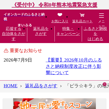
《受付中》 令和8年熊本地震緊急支援
イオンカードのふるさと納
税
お気に入り
返礼品カート
メニ
ュー
応援する
返礼品を
特集・
ふるさと納税
自治体をさが
さがす
キャンペーン
を
す
はじめる
重要なお知らせ
2026年7月9日
【重要】2026年10月のふる
さと納税制度改正に伴う影
響について
HOME
返礼品をさがす
「ピラ☆キラ」の地元