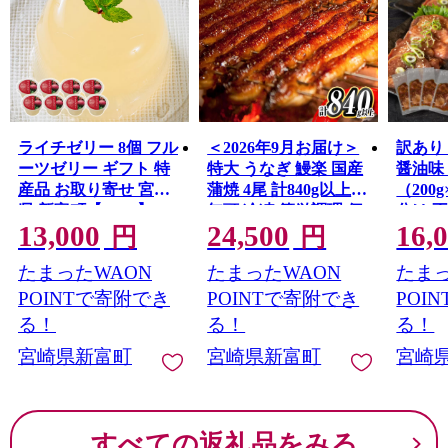
す。
また、新富町は全国と比較しても若い農家が多く、新し
い農業への取り組みが活発な自治体です。「100年先も続
く農業」を確立するため、昔ながらの農業からアグリテ
ック（農業×IT）まで、さまざまなスタイルの農業が行わ
れています。
古き良きものを受け継ぎながらも、新しい時代へ向けて
ライチゼリー 8個 フル
＜2026年9月お届け＞
訳あり
富んでいく町です。
ーツゼリー ギフト 特
特大 うなぎ 鰻楽 国産
醤油味
産品 お取り寄せ 宮崎
蒲焼 4尾 計840g以上
（200g
県 新富町【B453】
無頭 冷凍 簡単調理 個
分け 
13,000
24,500
16,
包装 鰻 贈答品 ギフト
パック 
円
円
【C388-840-2609】
月出荷
たまったWAON
たまったWAON
たまっ
【C46
POINTで寄附でき
POINTで寄附でき
POI
る！
る！
る！
宮崎県新富町
宮崎県新富町
宮崎
すべての返礼品をみる