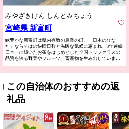
みやざきけん しんとみちょう
宮崎県 新富町
緑豊かな新富町は県内有数の農業の町。「日本のひな
た」ならではの快晴日数と温暖な気候に恵まれ、3年連続
日本一に輝いたお茶をはじめとした全国トップクラスの
品質を誇る野菜やフルーツ、畜産物を生み出していま
す。
特に、国内にわずか１％しか流通していない国産生ライ
チに関しては全国随一の産地。「1粒1000円の新富ライ
チ」のブランドは、各種メディアに取り上げられたほ
この自治体のおすすめの返
か、銀座の一流菓子店に愛用されるなど、全国的に高い
知名度を得ています。
礼品
太平洋に面した美しい海岸線「富田浜」は、県天然記念
物・アカウミガメの貴重な産卵地。日本遺産に選定され
た古墳群や、400年の時を越えて受け継がれている神楽が
地域に息づいており、歴史の色濃いふるさとでもありま