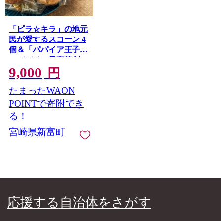
「ピラ☆キラ」の地元
民が愛するスコーン 4
個＆「パパイア王子」
のパパイア果実茶 詰
9,000
合せ（卵・白砂糖 不
円
使用）【A198】
たまったWAON
POINTで寄附でき
る！
宮崎県新富町
応援する自治体をさがす