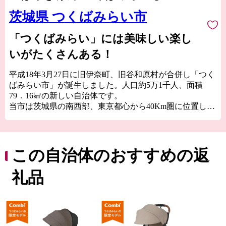
茨城県 つくばみらい市
「つくばみらい」には美味しい楽し
いがたくさんある！
平成18年3月27日に旧伊奈町、旧谷和原村が合併し「つく
ばみらい市」が誕生しました。人口約5万1千人、面積
79．16㎢の新しい自治体です。
当市は茨城県の南西部、東京都心から40Km圏に位置し、
鬼怒川、小貝川の2大河川が流れています。小貝川沿い
は、広大な水田地帯が広がり、丘陵部は、畑地、4つのゴ
ルフ場、住宅地が形成され首都圏近郊都市に位置付けさ
れています。
この自治体のおすすめの返
道路網は、北部に国道354号線、西側に国道294号線，中
央部を常磐自動車道が走り、国道294号線と交差し谷和原
礼品
ICがあり交通の利便がはかられています。
鉄道網では、関東鉄道常総線や首都圏新都市高速鉄道
「つくばエクスプレス」が走り、みらい平駅から東京秋
葉原まで最速で40分、つくばまでは12分で結ばれまし
た。