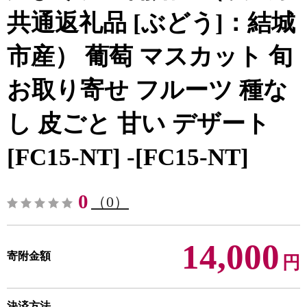
共通返礼品 [ぶどう]：結城
市産） 葡萄 マスカット 旬
お取り寄せ フルーツ 種な
し 皮ごと 甘い デザート
[FC15-NT] -[FC15-NT]
0
（0）
14,000
寄附金額
円
決済方法