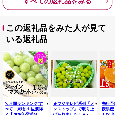
すべての返礼品をみる
この返礼品をみた人が見て
いる返礼品
＼月間ランキング(す
★フジテレビ系列「ノ
先行予
べて・果物)１位獲得
ンストップ」で取り上
媛県産
／【2026年発送分 先
げられました！★＜
んな 合