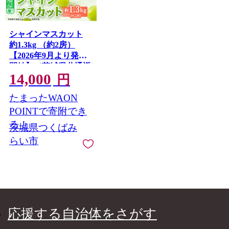
シャインマスカット
約1.3kg （約2房）
【2026年9月より発送
開始】（茨城県共通返
14,000
礼品 [ぶどう]：結城市
円
産） 葡萄 マスカット
たまったWAON
旬 お取り寄せ フルー
ツ 種なし 皮ごと 甘い
POINTで寄附でき
デザート [FC15-NT]
る！
茨城県つくばみ
らい市
応援する自治体をさがす