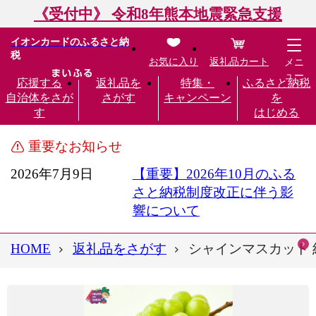
《受付中》 令和8年熊本地震緊急支援
イオンカードのふるさと納
税
お気に入り
返礼品カート
メニ
ュー
応援する
返礼品を
特集・
ふるさと納税
自治体をさが
さがす
キャンペーン
を
す
はじめる
重要なお知らせ
2026年7月9日
【重要】2026年10月のふる
さと納税制度改正に伴う影
響について
HOME
返礼品をさがす
シャインマスカット 約