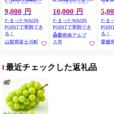
行予約】頬張る幸福
2026年発送先行予約＞
『202
9,000
10,000
5,0
感 〜緑の宝石・ シ
南アルプス市産シャイ
出荷予
円
円
ャインマスカット 〜
ンマスカット1.2kg以
ご自宅
たまったWAON
たまったWAON
たまっ
１ｋｇ以上（２〜３
上（2～3房） クール
マドン
房） フルーツ 山梨県
便発送 ALPAG007
あり 
POINTで寄附でき
POINTで寄附でき
POI
産 果物 くだもの シャ
ツ 高級
る！
る！
る！
山梨県南アルプ
イン マスカット ぶど
産地直
山梨県富士川町
ス市
愛媛
う ブドウ 葡萄 大粒 種
レンジ
なし 先行予約 富士川
県 西
町 10000円 一万円
9000円 九千円
最近チェックした返礼品