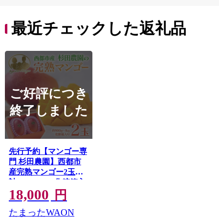
町 10000円 一万円
9000円 九千円
最近チェックした返礼品
ご好評につき
終了しました
先行予約【マンゴー専
門 杉田農園】西都市
産完熟マンゴー2玉
計900g～1kg 化粧箱入
18,000
生産者直送 2026年発
円
送＜38-2a＞
たまったWAON