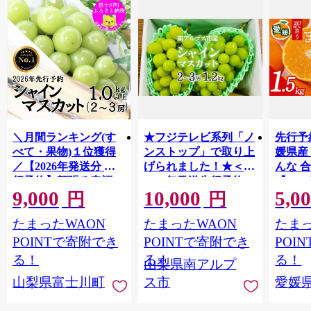
＼月間ランキング(す
★フジテレビ系列「ノ
先行予
べて・果物)１位獲得
ンストップ」で取り上
媛県産
／【2026年発送分 先
げられました！★＜
んな 合
行予約】頬張る幸福
2026年発送先行予約＞
『202
9,000
10,000
5,0
感 〜緑の宝石・ シ
南アルプス市産シャイ
出荷予
円
円
ャインマスカット 〜
ンマスカット1.2kg以
ご自宅
たまったWAON
たまったWAON
たまっ
１ｋｇ以上（２〜３
上（2～3房） クール
マドン
房） フルーツ 山梨県
便発送 ALPAG007
あり 
POINTで寄附でき
POINTで寄附でき
POI
産 果物 くだもの シャ
ツ 高級
る！
る！
る！
山梨県南アルプ
イン マスカット ぶど
産地直
山梨県富士川町
ス市
愛媛
う ブドウ 葡萄 大粒 種
レンジ
なし 先行予約 富士川
県 西