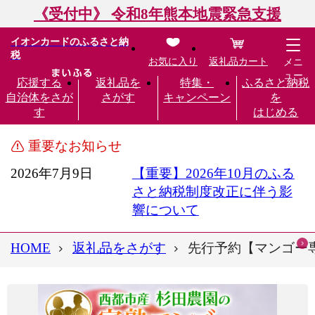
《受付中》 令和8年熊本地震緊急支援
イオンカードのふるさと納
税
お気に入り
返礼品カート
メニ
ュー
応援する
返礼品を
特集・
ふるさと納税
自治体をさが
さがす
キャンペーン
を
す
はじめる
重要なお知らせ
2026年7月9日
【重要】2026年10月のふる
さと納税制度改正に伴う影
響について
HOME
返礼品をさがす
先行予約【マンゴー専門