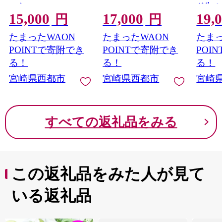
ック＜8-10a＞
ド牛 
15,000
17,000
19,
理大臣賞
円
円
15b＞
たまったWAON
たまったWAON
たまっ
POINTで寄附でき
POINTで寄附でき
POI
る！
る！
る！
宮崎県西都市
宮崎県西都市
宮崎
すべての返礼品をみる
この返礼品をみた人が見て
いる返礼品