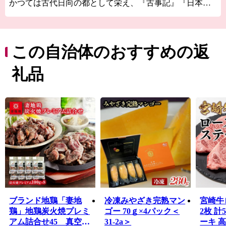
かつては古代日向の都として栄え、『古事記』『日本書
紀』に登場する伝承地が市内に数多く残るとともに、日
本最大の319基の古墳が集まる国の特別史跡「西都原（さ
いとばる）古墳群」や、天正遣欧少年使節の正使として
ローマ法王に謁見した伊東マンショが誕生した国の史跡
この自治体のおすすめの返
「都於郡（とのこおり）城跡」があるなど歴史ロマンあ
ふれるまちです。
礼品
西都原台地には、春は桜・菜の花、夏はひまわり、秋は
コスモス約300万本が咲き誇り、年間約100万人の観光客
が訪れる県内でも有数の観光地です。また、野球やサッ
カーをはじめとした多くのプロ・アマチュアチームのス
ポーツキャンプ地としても知られています。
温暖な気候と豊かな大地から生み出される農畜産物は、
全国でも高く評価されています。
ブランド地鶏「妻地
冷凍みやざき完熟マン
宮崎牛
鶏」地鶏炭火焼プレミ
ゴー 70ｇ×4パック＜
2枚 計
アム詰合せ45 真空パ
31-2a＞
ーキ 