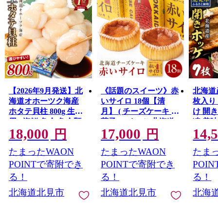
スポーツでは「カーリングの聖地」とも呼ばれ、多くの
オリンピック選手を輩出しています。
また、北見市の誇る食文化であり、人口当たりの焼肉店
舗数が道内で一番多い「焼肉のまち」としても有名で
す。
【2026年9月発送】北
《話題のスイーツ》赤
北海道
海道オホーツク海産
いサイロ 18個【清
枚入り 
ホタテ貝柱 800g 生食
月】 ( チーズケーキ お
け 開
用 ( 海鮮 魚介 魚介類
菓子 スイーツ 北海道
凍 美
18,000
17,000
14,
貝 貝類 帆立 ほたて お
お土産 お茶菓子 サイ
くだけ
円
円
刺身 刺身 貝柱 海鮮丼
ロ デザート 人気 小分
答 ギ
たまったWAON
たまったWAON
たまっ
帆立貝柱 ホタテ )
け 個包装 ふるさと納
元 御
【037-0016】
税 )【008-0005】
さと納税
POINTで寄附でき
POINTで寄附でき
POI
【094-
る！
る！
る！
北海道北見市
北海道北見市
北海