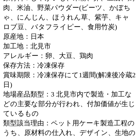
肉、米油、野菜パウダー(ビーツ、かぼち
ゃ、にんじん、ほうれん草、紫芋、キャ
ロブ豆、バタフライピー、食用竹炭)
原産地：日本
加工地：北見市
アレルギー：卵、大豆、鶏肉
保存方法：冷凍保存
賞味期限：冷凍保存にて1週間(解凍後冷蔵2
日)
地場産品類型：3 北見市内で製造・加工な
どの主要な部分が行われ、付加価値が生じ
ているもの
類型該当理由：ペット用ケーキ製造工程の
うち、原材料の仕入れ、デザイン、生地の