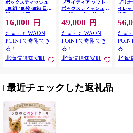
ボックスティッシュ
ブライティア ソフト
プリオ
200組 400枚 60箱 日本
ボックスティッシュ
イレット
製 まとめ買い ティッ
200組 400枚 15箱 (5箱
倍巻き 
16,000
49,000
56,
シュ リサイクル 長持
×3) BOX 日本製 まと
36ロー
円
円
防災 常備品 日用雑貨
め買い ティッシュ リ
パック
たまったWAON
たまったWAON
たまっ
消耗品 生活必需品 備
サイクル 長持 防災 常
買い 
蓄 ペーパー 紙 北海道
備品 日用雑貨 消耗品
常備品
POINTで寄附でき
POINTで寄附でき
POI
倶知安町 日用品
生活必需品 備蓄 ペー
ットペ
る！
る！
る！
パー 紙 北海道 倶知安
日用品
北海道倶知安町
北海道倶知安町
北海
町 日用品
北海道
最近チェックした返礼品