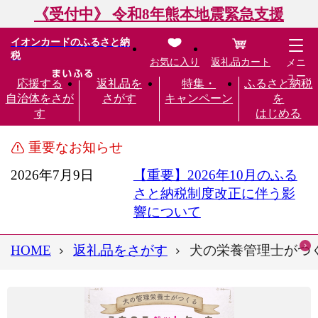
《受付中》 令和8年熊本地震緊急支援
イオンカードのふるさと納
税
お気に入り
返礼品カート
メニ
ュー
応援する
返礼品を
特集・
ふるさと納税
自治体をさが
さがす
キャンペーン
を
す
はじめる
重要なお知らせ
2026年7月9日
【重要】2026年10月のふる
さと納税制度改正に伴う影
響について
HOME
返礼品をさがす
犬の栄養管理士がつくる 