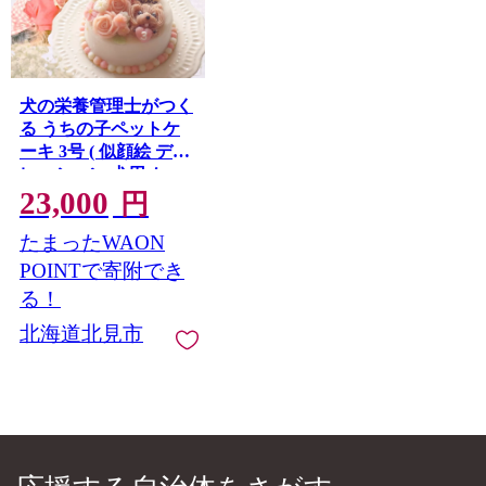
犬の栄養管理士がつく
る うちの子ペットケ
ーキ 3号 ( 似顔絵 デコ
レーション 犬用 ケー
23,000
キ 犬用ケーキ 3号 犬
円
いぬ )【232-0001】
たまったWAON
POINTで寄附でき
る！
北海道北見市