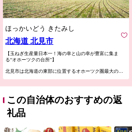
ほっかいどう きたみし
北海道 北見市
【玉ねぎ生産量日本一！海の幸と山の幸が豊富に集ま
る“オホーツクの台所”】
北見市は北海道の東部に位置するオホーツク圏最大の都
市です。
北海道で一番広く、海の幸と山の幸が豊富に集まる、ま
さにオホーツクの台所。
この自治体のおすすめの返
北見市の特産品には、農産物では生産量日本一の玉ねぎ
や白花豆、海産物ではホタテ・牡蠣・サケなどがありま
礼品
す。
「ハッカのまち」としても知られており、世界生産量の
７０％を北見市が担っていた時代もありました。