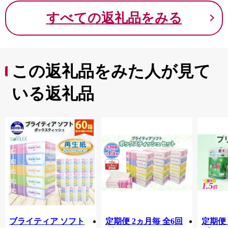
すべての返礼品をみる
この返礼品をみた人が見て
いる返礼品
ブライティア ソフト
定期便 2ヵ月毎 全6回
定期便 