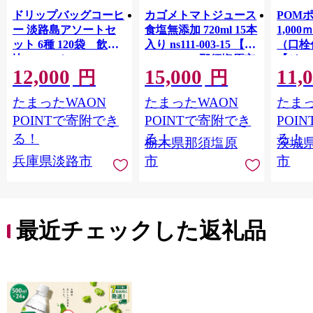
ドリップバッグコーヒ
カゴメトマトジュース
POM
ー 淡路島アソートセ
食塩無添加 720ml 15本
1,00
ット 6種 120袋 飲み
入り ns111-003-15 【
（口栓
比べ コーヒー
KAGOME 那須塩原市
【ジュ
12,000
15,000
11,
ギフト トマト 野菜 ジ
Ｍ 爽
円
円
ュース 飲料 ドリンク
ジ 果汁
たまったWAON
たまったWAON
たまっ
健康 GABA 血圧 コレ
ンス 
ステロール】
ンド 
POINTで寄附でき
POINTで寄附でき
POI
庫 ド
る！
る！
る！
栃木県那須塩原
茨城
入れし
兵庫県淡路市
市
市
アタイ
き フ
子ども
田市】
最近チェックした返礼品