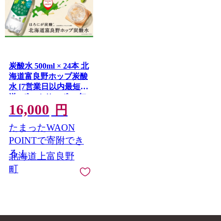
炭酸水 500ml × 24本 北
海道富良野ホップ炭酸
水 [7営業日以内最短発
送] ポッカサッポロ 無
16,000
糖 北海道富良野ホッ
円
プ ペットボトル 炭酸
たまったWAON
飲料 炭酸 ソーダ ソー
ダ水 飲み物 飲料 ドリ
POINTで寄附でき
ンク (有)リカーショッ
る！
北海道上富良野
プかまだ 北海道 上富
町
良野町