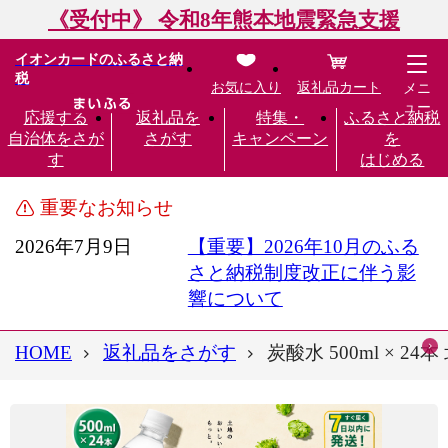
《受付中》 令和8年熊本地震緊急支援
イオンカードのふるさと納
税
お気に入り
返礼品カート
メニ
ュー
応援する
返礼品を
特集・
ふるさと納税
自治体をさが
さがす
キャンペーン
を
す
はじめる
重要なお知らせ
2026年7月9日
【重要】2026年10月のふる
さと納税制度改正に伴う影
響について
HOME
返礼品をさがす
炭酸水 500ml ×