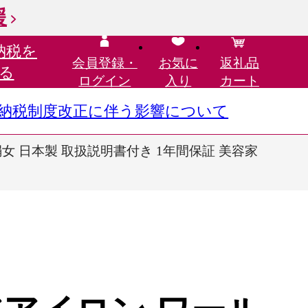
援
納税を
会員登録・
お気に
返礼品
る
ログイン
入り
カート
さと納税制度改正に伴う影響について
絹女 日本製 取扱説明書付き 1年間保証 美容家