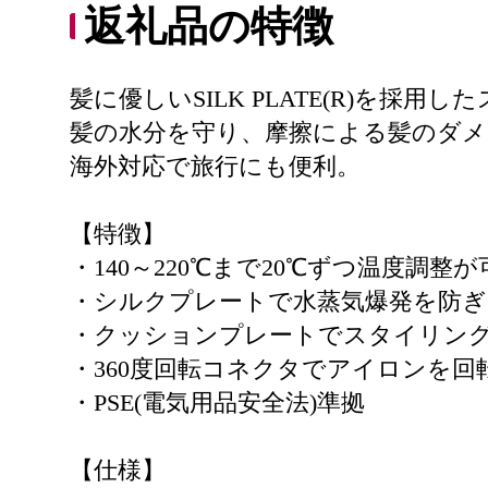
返礼品の特徴
髪に優しいSILK PLATE(R)を採
髪の水分を守り、摩擦による髪のダ
海外対応で旅行にも便利。
【特徴】
・140～220℃まで20℃ずつ温度調整
・シルクプレートで水蒸気爆発を防ぎ
・クッションプレートでスタイリン
・360度回転コネクタでアイロンを
・PSE(電気用品安全法)準拠
【仕様】