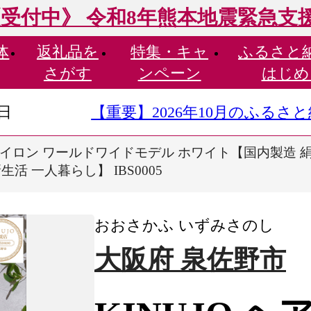
受付中》 令和8年熊本地震緊急支
体
返礼品を
特集・
キャ
ふるさと
さがす
ンペーン
はじめ
9日
【重要】2026年10月のふる
アアイロン ワールドワイドモデル ホワイト【国内製造 
活 一人暮らし】 IBS0005
おおさかふ いずみさのし
大阪府 泉佐野市