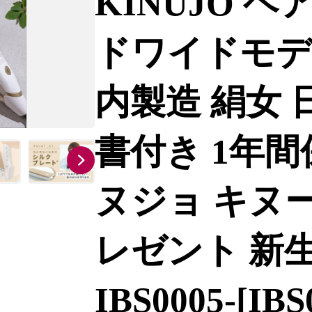
KINUJO 
ドワイドモデ
内製造 絹女 
書付き 1年間
ヌジョ キヌー
レゼント 新
IBS0005-[IBS