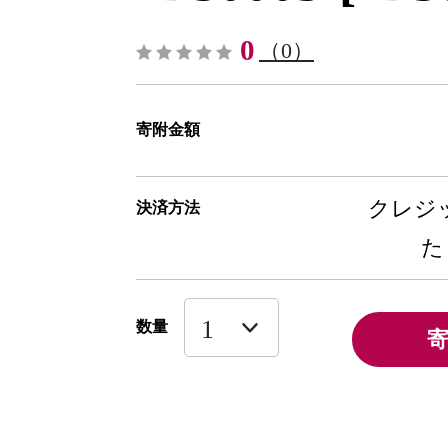
0
（0）
寄附金額
クレジッ
決済方法
た
数量