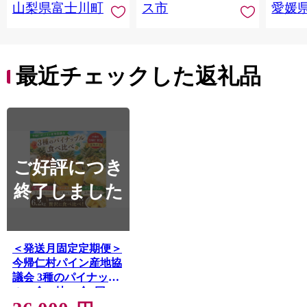
山梨県富士川町
ス市
愛媛
う ブドウ 葡萄 大粒 種
レンジ
なし 先行予約 富士川
県 西
町 10000円 一万円
9000円 九千円
最近チェックした返礼品
ご好評につき
終了しました
＜発送月固定定期便＞
今帰仁村パイン産地協
議会 3種のパイナップ
ルの食べ比べ全3回
【4086626】