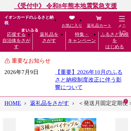
《受付中》 令和8年熊本地震緊急支援
イオンカードのふるさと納
税
お気に入り
返礼品カート
メニ
ュー
応援する
返礼品を
特集・
ふるさと納税
自治体をさが
さがす
キャンペーン
を
す
はじめる
重要なお知らせ
2026年7月9日
【重要】2026年10月のふる
さと納税制度改正に伴う影
響について
HOME
返礼品をさがす
＜発送月固定定期便＞