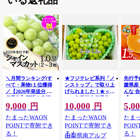
いる返礼品
＼月間ランキング(す
★フジテレビ系列「ノ
先行予
べて・果物)１位獲得
ンストップ」で取り上
媛県産
／【2026年発送分 先
げられました！★＜
んな 合
行予約】頬張る幸福
2026年発送先行予約＞
『202
9,000
10,000
5,0
感 〜緑の宝石・ シ
南アルプス市産シャイ
出荷予
円
円
ャインマスカット 〜
ンマスカット1.2kg以
ご自宅
たまったWAON
たまったWAON
たまっ
１ｋｇ以上（２〜３
上（2～3房） クール
マドン
房） フルーツ 山梨県
便発送 ALPAG007
あり 
POINTで寄附でき
POINTで寄附でき
POI
産 果物 くだもの シャ
ツ 高級
る！
る！
る！
山梨県南アルプ
イン マスカット ぶど
産地直