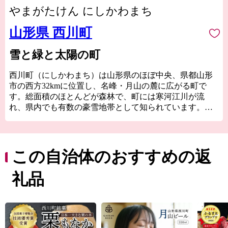
やまがたけん にしかわまち
山形県 西川町
雪と緑と太陽の町
西川町（にしかわまち）は山形県のほぼ中央、県都山形
市の西方32kmに位置し、名峰・月山の麓に広がる町で
す。総面積のほとんどが森林で、町には寒河江川が流
れ、県内でも有数の豪雪地帯として知られています。古
くは山岳信仰の宿場町として栄えましたが、現在は月山
のトレッキングや夏スキーが有名です。
自然豊かな環境であるため、山菜、きのこの宝庫として
この自治体のおすすめの返
も有名です。春はワラビやタラの芽、月山筍、秋はなめ
こ、しいたけなど季節の美味しさがあります。
礼品
また、月山の広大なブナ林に蓄えられた水を利用し、地
ビールや地酒の販売、月山湖大噴水の打ち上げなど「水
にこだわったまちづくり」も展開しています。
月山とともに生きる町。それが、西川町です。