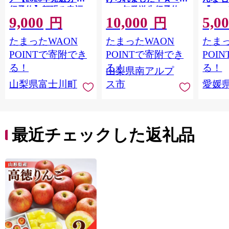
行予約】頬張る幸福
2026年発送先行予約＞
『202
9,000
10,000
5,0
感 〜緑の宝石・ シ
南アルプス市産シャイ
出荷予
円
円
ャインマスカット 〜
ンマスカット1.2kg以
ご自宅
たまったWAON
たまったWAON
たまっ
１ｋｇ以上（２〜３
上（2～3房） クール
マドン
房） フルーツ 山梨県
便発送 ALPAG007
あり 
POINTで寄附でき
POINTで寄附でき
POI
産 果物 くだもの シャ
ツ 高級
る！
る！
る！
山梨県南アルプ
イン マスカット ぶど
産地直
山梨県富士川町
ス市
愛媛
う ブドウ 葡萄 大粒 種
レンジ
なし 先行予約 富士川
県 西
町 10000円 一万円
9000円 九千円
最近チェックした返礼品