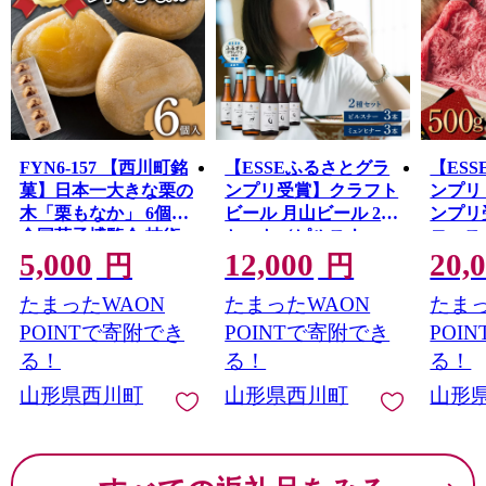
FYN6-157 【西川町銘
【ESSEふるさとグラ
【ES
菓】日本一大きな栗の
ンプリ受賞】クラフト
ンプリ 
木「栗もなか」 6個入
ビール 月山ビール 2種
ンプリ
全国菓子博覧会 技術
セット（ピルスナー・
ロース
5,000
12,000
20,
優秀賞受賞 和菓子 最
ミュンヒナー） 地ビ
500g
円
円
中 山形県 西川町
ール こだわり お酒 山
ブラン
たまったWAON
たまったWAON
たまっ
形県 西川町 FYN9-010
り エッ
答 ギ
POINTで寄附でき
POINTで寄附でき
POI
町 月山 
る！
る！
る！
山形県西川町
山形県西川町
山形