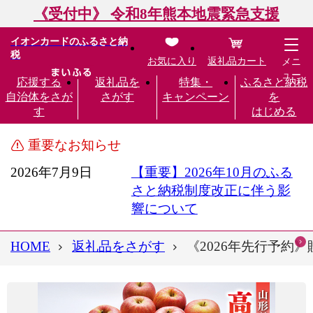
《受付中》 令和8年熊本地震緊急支援
イオンカードのふるさと納
税
お気に入り
返礼品カート
メニ
ュー
応援する
返礼品を
特集・
ふるさと納税
自治体をさが
さがす
キャンペーン
を
す
はじめる
重要なお知らせ
2026年7月9日
【重要】2026年10月のふる
さと納税制度改正に伴う影
響について
HOME
返礼品をさがす
《2026年先行予約》贈