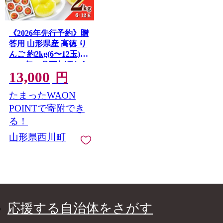
《2026年先行予約》贈
答用 山形県産 高徳 り
んご 約2kg(6〜12玉)
2026年10月下旬頃から
13,000
順次発送 林檎 リンゴ
円
小玉 蜜 秋果実 果物 く
たまったWAON
だもの フルーツ 贈り
物 ギフト プレゼント
POINTで寄附でき
化粧箱 産地直送 山形
る！
県 西川町 月山 FYN9-
山形県西川町
688
応援する自治体をさがす