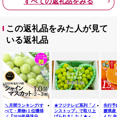
すべての返礼品をみる
この返礼品をみた人が見て
いる返礼品
＼月間ランキング(す
★フジテレビ系列「ノ
先行予
べて・果物)１位獲得
ンストップ」で取り上
媛県産
／【2026年発送分 先
げられました！★＜
んな 合