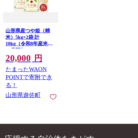
山形県産つや姫（精
米）5kg×2袋 計
10kg（令和8年産米）
11月下旬
20,000
円
たまったWAON
POINTで寄附でき
る！
山形県遊佐町