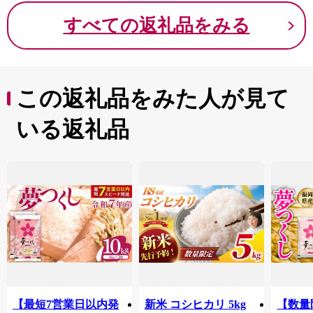
すべての返礼品をみる
この返礼品をみた人が見て
いる返礼品
【最短7営業日以内発
新米 コシヒカリ 5kg
【数量