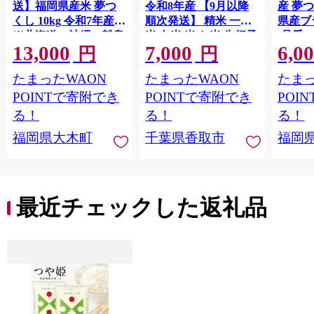
送】福岡県産米 夢つ
令和8年産 【9月以降
産 夢つ
くし 10kg 令和7年産
順次発送】 精米 一等
県産ブラ
※北海道・沖縄・離島
米 白米 米 お米 先行予
(品番:3
13,000
7,000
6,0
は配送不可 |【精米 単
約 数量 限定 こしひか
円
円
一米 単一原料米 7年産
り 5キロ 米5kg ごはん
たまったWAON
たまったWAON
たまっ
国産 お米 ブランド米
こめ コメ はくまい お
5kg × 2 ゆめつくし】
米マイスター 厳選 予
POINTで寄附でき
POINTで寄附でき
POI
CY009_01
約 白飯 ※ okome kome
る！
る！
る！
おむすび おにぎり 国
福岡県大木町
千葉県香取市
福岡
産 飯 おこめ 取り寄せ
弁当 家計応援 千葉県
産 R8 2026年 産 千葉
千葉県 香取市
最近チェックした返礼品