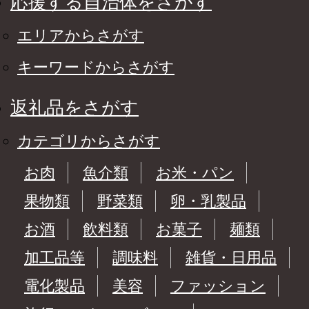
応援する自治体をさがす
エリアからさがす
キーワードからさがす
返礼品をさがす
カテゴリからさがす
お肉
魚介類
お米・パン
果物類
野菜類
卵・乳製品
お酒
飲料類
お菓子
麺類
加工品等
調味料
雑貨・日用品
電化製品
美容
ファッション