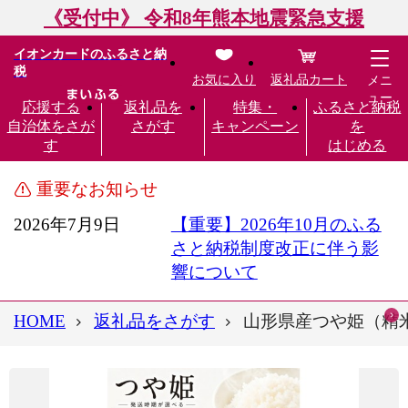
《受付中》 令和8年熊本地震緊急支援
イオンカードのふるさと納
税
お気に入り
返礼品カート
メニ
ュー
応援する
返礼品を
特集・
ふるさと納税
自治体をさが
さがす
キャンペーン
を
す
はじめる
重要なお知らせ
2026年7月9日
【重要】2026年10月のふる
さと納税制度改正に伴う影
響について
HOME
返礼品をさがす
山形県産つや姫（精米）