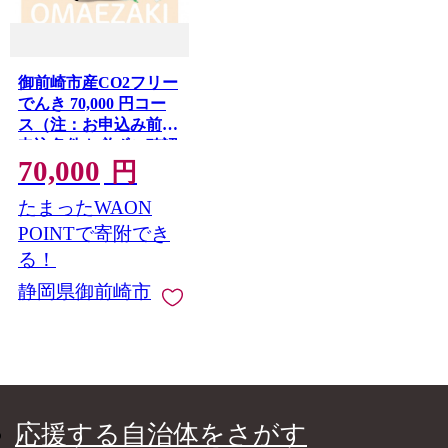
御前崎市産CO2フリー
でんき 70,000 円コー
ス（注：お申込み前に
申込条件を必ずご確認
70,000
ください）
円
たまったWAON
POINTで寄附でき
る！
静岡県御前崎市
応援する自治体をさがす