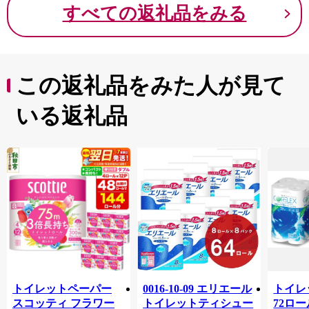
すべての返礼品をみる
この返礼品をみた人が見て
いる返礼品
トイレットペーパー
0016-10-09 エリエール
トイレ
スコッティ フラワー
トイレットティシュー
72ロール