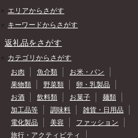
エリアからさがす
キーワードからさがす
返礼品をさがす
カテゴリからさがす
お肉
魚介類
お米・パン
果物類
野菜類
卵・乳製品
お酒
飲料類
お菓子
麺類
加工品等
調味料
雑貨・日用品
電化製品
美容
ファッション
旅行・アクティビティ