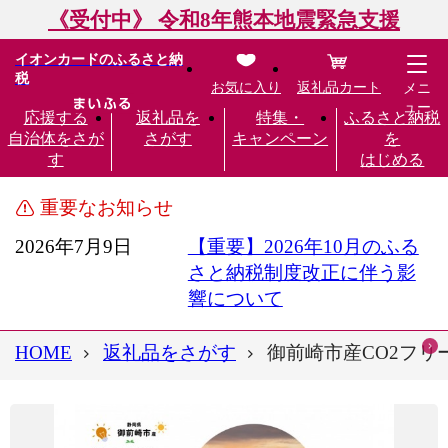
《受付中》 令和8年熊本地震緊急支援
イオンカードのふるさと納
税
お気に入り
返礼品カート
メニ
ュー
応援する
返礼品を
特集・
ふるさと納税
自治体をさが
さがす
キャンペーン
を
す
はじめる
重要なお知らせ
2026年7月9日
【重要】2026年10月のふる
さと納税制度改正に伴う影
響について
HOME
返礼品をさがす
御前崎市産CO2フリ