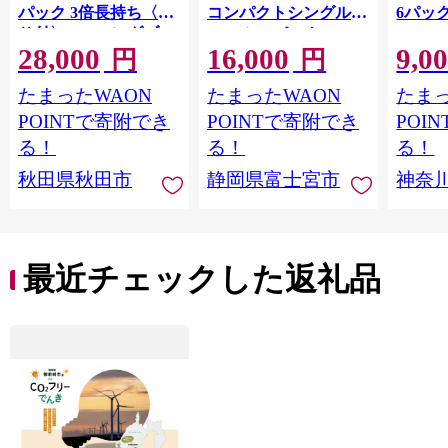
パック 3倍長持ち〈香
コンパクトシングル 8
6パック
り付〉4ロール(ダブ
ロール×8パック 64ロ
100m
28,000
16,000
9,0
ル)×12パック 日用品
ール 1.5倍巻 82.5m
FSC
円
円
最短翌日発送 [スコッ
トイレットペーパー
長巻タ
たまったWAON
たまったWAON
たまっ
ティ フラワーパック
シングル パルプ100％
100％
トイレットペーパー
香りつき 日用品 消耗
防災 
POINTで寄附でき
POINTで寄附でき
POI
日本製紙クレシア] 秋
品 備蓄
ペーパ
る！
る！
る！
田県秋田市
川県 
秋田県秋田市
静岡県富士宮市
神奈
トペー
活雑貨
れっと
ち 長
便利 
最近チェックした返礼品
コ ト
ー 人