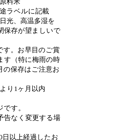
一原料米
別途ラベルに記載
射日光、高温多湿を
閉保存が望ましいで
です。お早目のご賞
ます（特に梅雨の時
8月の保存はご注意お
。
より1ヶ月以内
ジです。
予告なく変更する場
0日以上経過したお