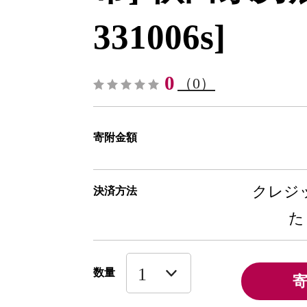
331006s]
0
（0）
寄附金額
クレジッ
決済方法
た
数量