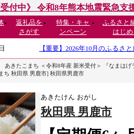
受付中》 令和8年熊本地震緊急支
体
返礼品を
特集・
キャ
ふるさと
さがす
ンペーン
はじめ
9日
【重要】2026年10月のふる
 あきたこまち ＜令和8年産 新米受付＞ 『なまはげライ
こまち 秋田県 男鹿市] 秋田県男鹿市
あきたけん おがし
秋田県 男鹿市