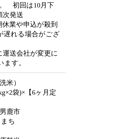
。 初回は10月下
順次発送
期休業や申込が殺到
が遅れる場合がござ
に運送会社が変更に
います。
無洗米）
kg×2袋)×【6ヶ月定
県男鹿市
こまち