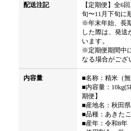
配送注記
【定期便】全6回
旬〜11月下旬に
※年末年始、長
した際は、発送
います。
※定期便期間中
なる場合がござ
内容量
■名称：精米（
■内容量：10kg(5
期便】
■産地名：秋田
■品種：あきた
■産年：令和8年