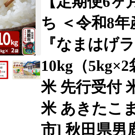
【定期便6ヶ
ち ＜令和8年
『なまはげラ
10kg（5kg×
米 先行受付 
米 あきたこま
市] 秋田県男鹿市