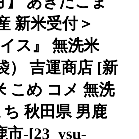
月】 あきたこま
産 新米受付＞
イス』 無洗米
2袋） 吉運商店 [新
米 こめ コメ 無洗
ち 秋田県 男鹿
-[23_ysu-