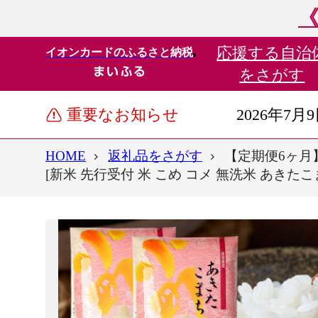
《
応援する
自治
イオンカードのふるさと納税
をさがす
重要なお知らせ
2026年7月
HOME
返礼品をさがす
【定期便6ヶ月】
[新米 先行受付 米 こめ コメ 無洗米 あきた