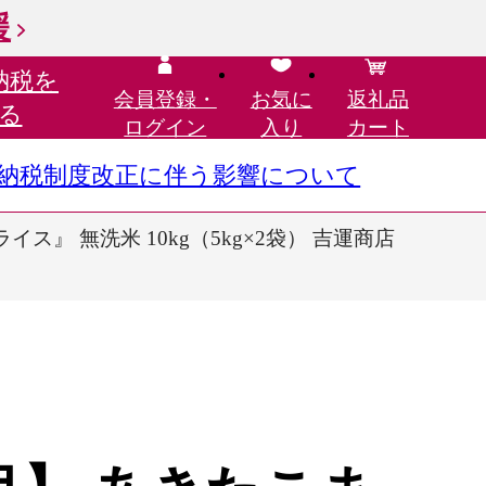
援
納税を
会員登録・
お気に
返礼品
る
ログイン
入り
カート
さと納税制度改正に伴う影響について
ス』 無洗米 10kg（5kg×2袋） 吉運商店