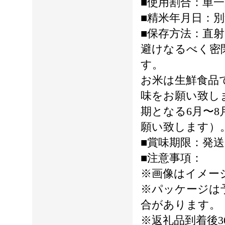
■使用割合：単
■精米年月日：
■保存方法：直
避けなるべく密
す。
お米は生鮮食品
味をお願い致し
期となる6月〜
願い致します）
■賞味期限：発送
■注意事項：
※画像はイメー
※パッケージは
合があります。
※返礼品到着後3