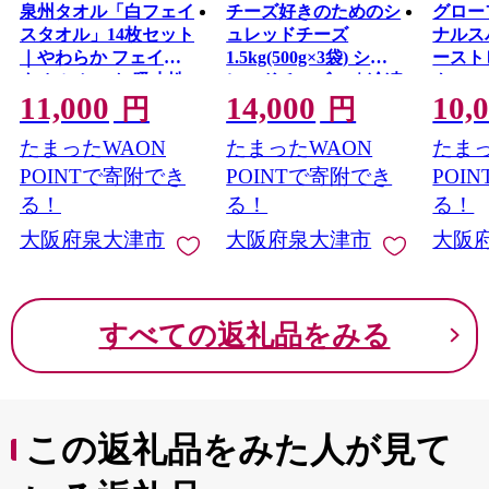
泉州タオル「白フェイ
チーズ好きのためのシ
グロー
泉大津市では、ライフステージに合わせたきめ細かいサ
スタオル」14枚セット
ュレッドチーズ
ナルス
ポートを行っており、安心して出産・子育てできる環境
｜やわらか フェイス
1.5kg(500g×3袋) シュ
ースト
が整っています。
タオル セット 吸水性
レッドチーズ(6)｜冷凍
ク 70
11,000
14,000
10,
これからも幅広い年代の人が住みたい、住み続けたいと
普段使い 泉州タオル
可能 チーズ ゴーダチ
沖縄・
円
円
思えるまちをめざして、さまざまな取り組みを行ってい
[3810]
ーズ 6ミリ マリンフー
可 [318
たまったWAON
たまったWAON
たまっ
きます。
ド ※離島への配送不
可
POINTで寄附でき
POINTで寄附でき
POI
る！
る！
る！
大阪府泉大津市
大阪府泉大津市
大阪
すべての返礼品をみる
この返礼品をみた人が見て