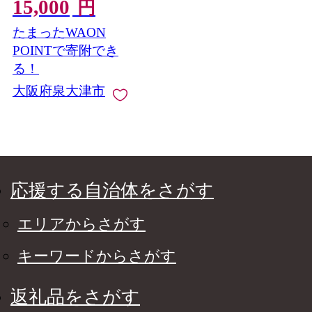
15,000
レッドチーズ＆キャン
円
ディチーズ＆かけるチ
たまったWAON
ーズ＆かける モッツ
ァレラ)｜チーズ 5種
POINTで寄附でき
セット トッピング コ
る！
ク クリーミー つまみ
大阪府泉大津市
ゴーダ ピザ パスタ 大
阪 泉大津 [4722]
応援する自治体をさがす
エリアからさがす
キーワードからさがす
返礼品をさがす