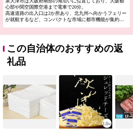
泉大津市は大阪府南部の海沿いに位置しており、大阪都
心部や関空国際空港まで電車で20分。
高速道路の出入口は2か所あり、北九州へ向かうフェリー
が就航するなど、コンパクトな市域に都市機能が集約さ
れた、交通の利便性がとても良いところです。
泉大津市の歴史は古く、奈良時代には和泉国の役所の外
港として栄えていました。
この自治体のおすすめの返
交通の要として人の往来も多く、随筆や紀行の中でも、
「小津の泊」「小津の浦なる岸の松原」「大津の浦」の
礼品
名で登場する名称の地です。
西北部は大阪湾に面し、はるかに六甲山、淡路島を望む
ことができます。
産業では明治18年頃から欧州の技術を導入した毛布の製
造が始まり、一大産地となりました。
今でも国産毛布生産量の約9割を占める「日本一の毛布の
まち」です。
また、立地条件を活かし、トレンドに素早く対応できる
ニット素材の生産地としても成長しました。
糸から製品まで、一貫してこだわりを持った付加価値の
高いものづくりを行っています。