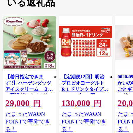
いる返礼品
【着日指定できま
【定期便12回】明治
0020-
す!!】ハーゲンダッツ
プロビオヨーグルト
かいの
アイスクリーム ３種
R-1 ドリンクタイプ
ごとギ
の贅沢ギフト（クリス
112g×24本×12回 ヨー
ーグル
29,000
130,000
20,
ピー・バー・アソート
グルトドリンク◇
キ メ
円
円
ボックス）_H0016-123
ン チ
たまったWAON
たまったWAON
たまっ
POINTで寄附でき
POINTで寄附でき
POI
る！
る！
る！