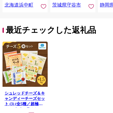
北海道浜中町
茨城県守谷市
静岡
最近チェックした返礼品
シュレッドチーズ＆キ
ャンディーチーズセッ
ト (3) (全5種／超極細
1mm ナチュラルシュ