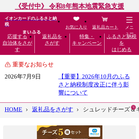
《受付中》 令和8年熊本地震緊急支援
イオンカードのふるさと納
税
お気に入り
返礼品カート
メニ
ュー
応援する
返礼品を
特集・
ふるさと納税
自治体をさが
さがす
キャンペーン
を
す
はじめる
重要なお知らせ
2026年7月9日
【重要】2026年10月のふる
さと納税制度改正に伴う影
響について
HOME
返礼品をさがす
シュレッドチーズ＆キャ