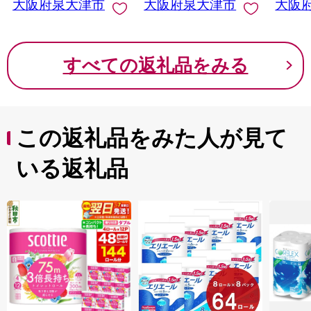
大阪府泉大津市
大阪府泉大津市
大阪
津 [0558]
タン 
津 [338
すべての返礼品をみる
この返礼品をみた人が見て
いる返礼品