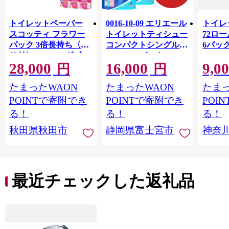
トイレットペーパー
0016-10-09 エリエール
トイレ
スコッティ フラワー
トイレットティシュー
72ロール
パック 3倍長持ち〈香
コンパクトシングル 8
6パック
り付〉4ロール(ダブ
ロール×8パック 64ロ
100m
28,000
16,000
9,0
ル)×12パック 日用品
ール 1.5倍巻 82.5m
FSC
円
円
最短翌日発送 [スコッ
トイレットペーパー
長巻タ
たまったWAON
たまったWAON
たまっ
ティ フラワーパック
シングル パルプ100％
100％
トイレットペーパー
香りつき 日用品 消耗
防災 
POINTで寄附でき
POINTで寄附でき
POI
日本製紙クレシア] 秋
品 備蓄
ペーパ
る！
る！
る！
田県秋田市
川県 
秋田県秋田市
静岡県富士宮市
神奈
トペー
活雑貨
れっと
ち 長
便利 
最近チェックした返礼品
コ ト
ー 人