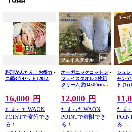
西北部は大阪湾に面し、はるかに六甲山、淡路島を望む
ことができます。
産業では明治18年頃から欧州の技術を導入した毛布の製
造が始まり、一大産地となりました。
今でも国産毛布生産量の約9割を占める「日本一の毛布の
まち」です。
また、立地条件を活かし、トレンドに素早く対応できる
ニット素材の生産地としても成長しました。
糸から製品まで、一貫してこだわりを持った付加価値の
高いものづくりを行っています。
料理かんたん！お得カ
オーガニックコットン
シュレ
泉大津市では、ライフステージに合わせたきめ細かいサ
ニ鍋3点セット [2922]
フェイスタオル 5枚組
ャンデ
ポートを行っており、安心して出産・子育てできる環境
クリーム 約34×80cm通
ト (1)
が整っています。
常サイズ｜フェイス
チュラ
16,000
12,000
11,
これからも幅広い年代の人が住みたい、住み続けたいと
タオル オーガニック
ーズ＆
円
円
思えるまちをめざして、さまざまな取り組みを行ってい
コットン 綿 100% 肌
ズ)｜
たまったWAON
たまったWAON
たまっ
きます。
ざわり 吸水 スポーツ
単調理
風呂 入浴 水泳 プール
ラダ 
POINTで寄附でき
POINTで寄附でき
POI
かわいい おしゃれ 人
コク 
る！
る！
る！
気 普段使い 大阪 泉大
まみ 