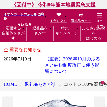
《受付中》 令和8年熊本地震緊急支援
イオンカードのふるさと納
税
お気に入り
返礼品カート
メニ
ュー
応援する
返礼品を
特集・
ふるさと納税
自治体をさが
さがす
キャンペーン
を
す
はじめる
重要なお知らせ
2026年7月9日
【重要】2026年10月のふる
さと納税制度改正に伴う影
響について
HOME
返礼品をさがす
コットン100% 高島ちぢ