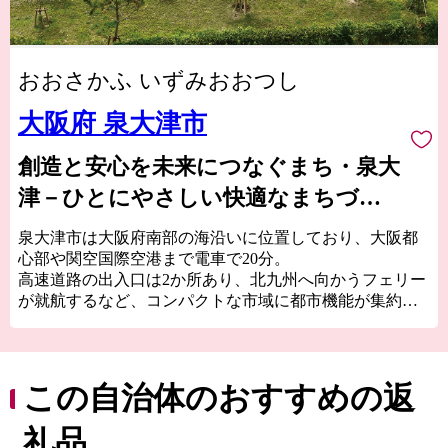
おおさかふ いずみおおつし
大阪府 泉大津市
創造と安心を未来につなぐまち・泉大
津－ひとにやさしい快適なまちづく
りをめざして－
泉大津市は大阪府南部の海沿いに位置しており、大阪都
心部や関空国際空港まで電車で20分。
高速道路の出入口は2か所あり、北九州へ向かうフェリー
が就航するなど、コンパクトな市域に都市機能が集約さ
れた、交通の利便性がとても良いところです。
泉大津市の歴史は古く、奈良時代には和泉国の役所の外
港として栄えていました。
この自治体のおすすめの返
交通の要として人の往来も多く、随筆や紀行の中でも、
「小津の泊」「小津の浦なる岸の松原」「大津の浦」の
礼品
名で登場する名称の地です。