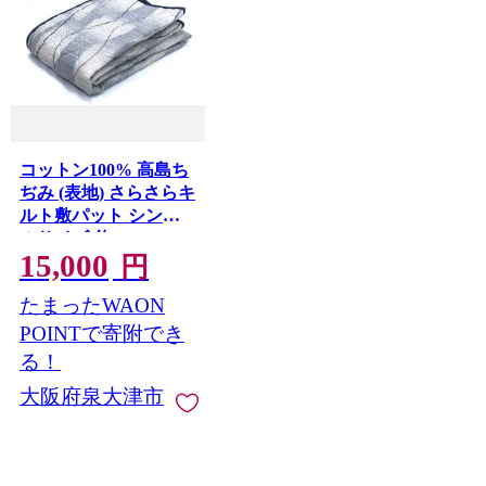
コットン100% 高島ち
ぢみ (表地) さらさらキ
ルト敷パット シング
ルサイズ(約
15,000
100×205cm) FNP006
円
[4600]
たまったWAON
POINTで寄附でき
る！
大阪府泉大津市