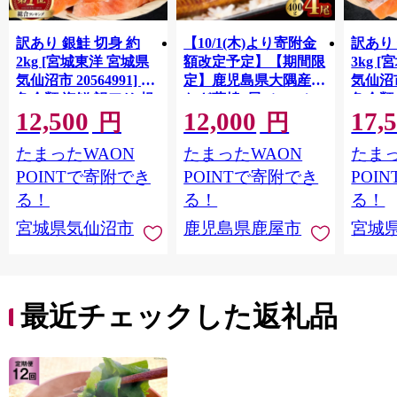
訳あり 銀鮭 切身 約
【10/1(木)より寄附金
訳あり 
2kg [宮城東洋 宮城県
額改定予定】【期間限
3kg 
気仙沼市 20564991] 鮭
定】鹿児島県大隅産う
気仙沼市 
魚介類 海鮮 訳アリ 規
なぎ蒲焼4尾（400g）
魚介類
12,500
12,000
17,
格外 不揃い さけ サケ
格外 
円
円
鮭切身 シャケ 切り身
鮭切身
たまったWAON
たまったWAON
たまっ
冷凍 家庭用 おかず 弁
冷凍 
当 支援 サーモン 銀鮭
当 支
POINTで寄附でき
POINTで寄附でき
POI
切り身 魚 わけあり
切り身
る！
る！
る！
宮城県気仙沼市
鹿児島県鹿屋市
宮城
最近チェックした返礼品