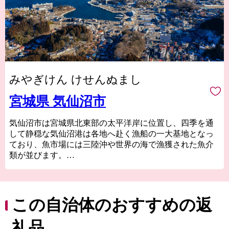
みやぎけん けせんぬまし
宮城県 気仙沼市
気仙沼市は宮城県北東部の太平洋岸に位置し、四季を通
して静穏な気仙沼港は各地へ赴く漁船の一大基地となっ
ており、魚市場には三陸沖や世界の海で漁獲された魚介
類が並びます。
気仙沼の代名詞ともいえるフカヒレや水揚げ日本一を誇
る生鮮カツオなどの海産物のほか、地元特産の農産物や
Ｂ級グルメとして
人気の気仙沼ホルモンなどがあり、美食の街としての一
この自治体のおすすめの返
面も持っています。
東日本大震災では大きな被害を受けましたが、温かい御
礼品