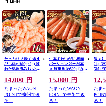
支援により一歩ずつ復興の道を歩んでいます。「世界と
繋がる港町」を目指して進む気仙沼市を応援してくださ
い。
たっぷり 大粒 むきえ
生本ずわいがに 棒肉
訳あり 
び 1.6kg (800g×2p) 背
ポーション 20〜30本
2kg 
わた処理済み [カネダ
入 総重量 約500g [カネ
気仙沼市 
イ 宮城県 気仙沼市
ダイ 宮城県 気仙沼市
魚介類
14,000
15,000
12,
20564351] えび 冷凍 剥
20564322] むき身 カニ
格外 
円
円
き海老 むきエビ 海鮮
かに 生 ずわいがに ズ
鮭切身
たまったWAON
たまったWAON
たまっ
業務用 バラ凍結 剥き
ワイガニ ずわい蟹 ズ
冷凍 
えび むき海老 魚介 エ
ワイ蟹 蟹 カニ カニ脚
当 支
POINTで寄附でき
POINTで寄附でき
POI
ビ 海老 小分け むき身
蟹脚 カニ棒肉 カニ 蟹
切り身
る！
る！
る！