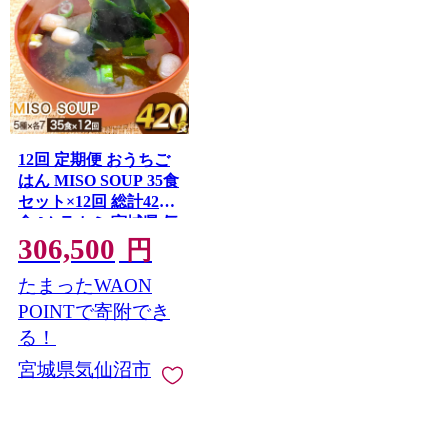
12回 定期便 おうちご
はん MISO SOUP 35食
セット×12回 総計420
食 [ムラカミ 宮城県 気
306,500
仙沼市 20564508] 加工
円
食品 味噌汁 みそ汁 イ
たまったWAON
ンスタント 即席 簡単
調理 常温 簡易包装 12
POINTで寄附でき
ヶ月
る！
宮城県気仙沼市