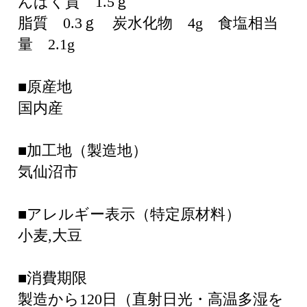
んぱく質 1.5ｇ
脂質 0.3ｇ 炭水化物 4g 食塩相当
量 2.1g
■原産地
国内産
■加工地（製造地）
気仙沼市
■アレルギー表示（特定原材料）
小麦,大豆
■消費期限
製造から120日（直射日光・高温多湿を