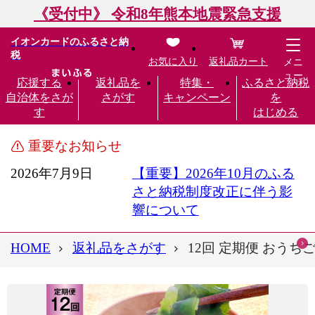
《受付中》 令和8年熊本地震緊急支援
イオンカードのふるさと納
税
お気に入り
返礼品カート
メニ
ュー
応援する
返礼品を
特集・
ふるさと納税
自治体をさが
さがす
キャンペーン
を
す
はじめる
重要なお知らせ
2026年7月9日
【重要】2026年10月のふる
さと納税制度改正に伴う影
響について
HOME
返礼品をさがす
12回 定期便 おうちご