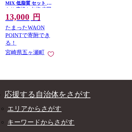
MIX 低脂質 セット 訳
あり 素焼き 無塩 南国
13,000
ナッツ フルーツ ナッ
円
ツ ミックスナッツ 生
たまったWAON
くるみ カシューナッ
ツ アーモンド バナナ
POINTで寄附でき
レーズン 焙煎 ドライ
る！
フルーツ 大容量 低カ
宮崎県五ヶ瀬町
ロリー 人気 オススメ
お菓子 健康 ヘルシー
非常食 習慣 食事 エネ
ルギー 宮崎県 五ヶ瀬
町
応援する自治体をさがす
エリアからさがす
キーワードからさがす