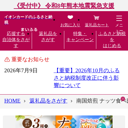
《受付中》 令和8年熊本地震緊急支援
イオンカードのふるさと納
税
お気に入り
返礼品カート
メニ
ュー
応援する
返礼品を
特集・
ふるさと納税
自治体をさが
さがす
キャンペーン
を
す
はじめる
重要なお知らせ
2026年7月9日
【重要】2026年10月のふる
さと納税制度改正に伴う影
響について
HOME
返礼品をさがす
南国焙煎 ナッツ食べ比