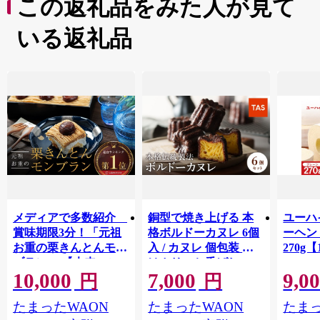
この返礼品をみた人が見て
いる返礼品
メディアで多数紹介
銅型で焼き上げる 本
ユーハ
賞味期限3分！「元祖
格ボルドーカヌレ 6個
ーヘ
お重の栗きんとんモン
入 / カヌレ 個包装 外
270g【
ブラン」 【未来のご
はカリッと香ばしい
10,000
7,000
9,0
褒美】スイーツ 栗 モ
中はもっちり ラム酒
円
円
ンブラン くりきんと
バニラ お取り寄せ ス
たまったWAON
たまったWAON
たまっ
ん デザート ご褒美 お
イーツ 焼き菓子 詰め