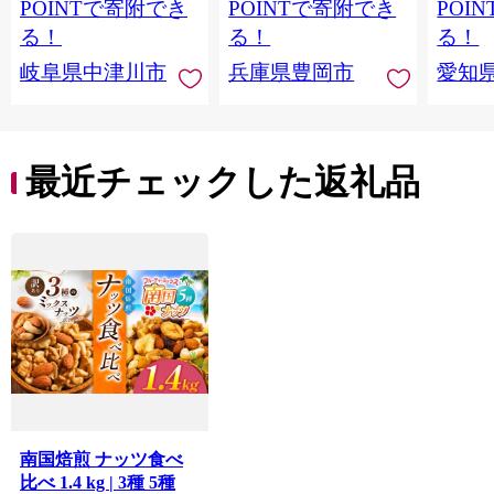
取り寄せ くり お菓子
合わせ ホワイトデー
POINTで寄附でき
POINTで寄附でき
POI
菓子 F4N-2298
お返し 冷凍 手作り 化
る！
る！
る！
粧箱入り ギフト TAS
岐阜県中津川市
兵庫県豊岡市
愛知
BAKE
最近チェックした返礼品
南国焙煎 ナッツ食べ
比べ 1.4 kg | 3種 5種