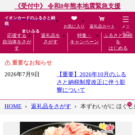
《受付中》 令和8年熊本地震緊急支援
イオンカードのふるさと納
税
お気に入り
返礼品カート
メニ
ュー
応援する
返礼品を
特集・
ふるさと納税
自治体をさが
さがす
キャンペーン
を
す
はじめる
重要なお知らせ
2026年7月9日
【重要】2026年10月のふる
さと納税制度改正に伴う影
響について
HOME
返礼品をさがす
本ずわいがに ほぐし身 