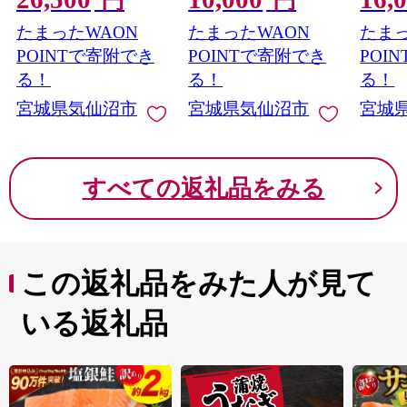
円
円
とめぼれ ブランド米
あり マグロ まぐろ ね
牛たん
たまったWAON
たまったWAON
たまっ
白米 精米 ご飯 ごはん
ぎとろ マグロタタキ
ん塩 冷
コメ こめ お米 小分け
鮪 鮮魚 海鮮
ウトド
POINTで寄附でき
POINTで寄附でき
POI
家庭用
ー 厚
る！
る！
る！
宮城県気仙沼市
宮城県気仙沼市
宮城
すべての返礼品をみる
この返礼品をみた人が見て
いる返礼品