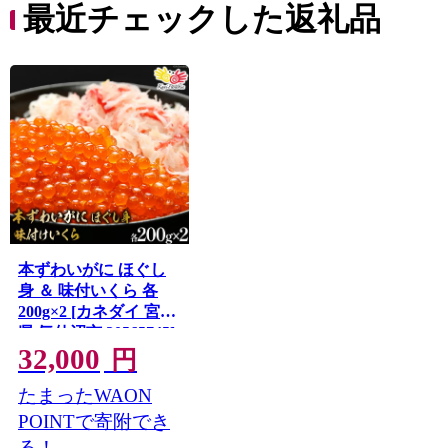
最近チェックした返礼品
本ずわいがに ほぐし
身 ＆ 味付いくら 各
200g×2 [カネダイ 宮城
県 気仙沼市 20565745]
32,000
魚介類 ズワイガニ イ
円
クラ 海鮮 醤油 ズワイ
たまったWAON
カニ ズワイガニ 蟹 ず
わい蟹 ズワイ蟹
POINTで寄附でき
る！