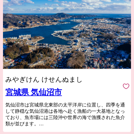
みやぎけん けせんぬまし
宮城県 気仙沼市
気仙沼市は宮城県北東部の太平洋岸に位置し、四季を通
して静穏な気仙沼港は各地へ赴く漁船の一大基地となっ
ており、魚市場には三陸沖や世界の海で漁獲された魚介
類が並びます。
気仙沼の代名詞ともいえるフカヒレや水揚げ日本一を誇