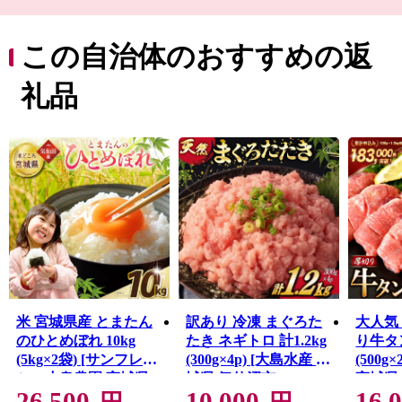
る生鮮カツオなどの海産物のほか、地元特産の農産物や
Ｂ級グルメとして
人気の気仙沼ホルモンなどがあり、美食の街としての一
この自治体のおすすめの返
面も持っています。
東日本大震災では大きな被害を受けましたが、温かい御
礼品
支援により一歩ずつ復興の道を歩んでいます。「世界と
繋がる港町」を目指して進む気仙沼市を応援してくださ
い。
米 宮城県産 とまたん
訳あり 冷凍 まぐろた
大人気
のひとめぼれ 10kg
たき ネギトロ 計1.2kg
り牛タン
(5kg×2袋) [サンフレッ
(300g×4p) [大島水産 宮
(500g
シュ小泉農園 宮城県
城県 気仙沼市
宮城県
26,500
10,000
16,
気仙沼市 20565647] ひ
20565664] 訳アリ わけ
20564