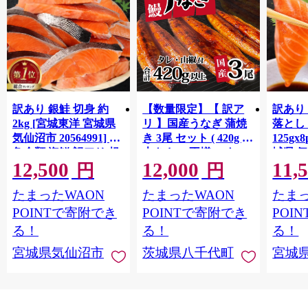
訳あり 銀鮭 切身 約
【数量限定】【 訳ア
訳あり
2kg [宮城東洋 宮城県
リ 】国産うなぎ 蒲焼
落とし 
気仙沼市 20564991] 鮭
き 3尾 セット ( 420g )
125gx
魚介類 海鮮 訳アリ 規
大きさ の不揃い タ
城県 
12,500
12,000
11,
格外 不揃い さけ サケ
レ・山椒付き ウナギ
20564
円
円
鮭切身 シャケ 切り身
鰻 ふぞろい 不揃い う
お刺し
たまったWAON
たまったWAON
たまっ
冷凍 家庭用 おかず 弁
な重 ひつまぶし 人気
生 生
当 支援 サーモン 銀鮭
茨城 八千代町 ふるさ
鮭 銀鮭
POINTで寄附でき
POINTで寄附でき
POI
切り身 魚 わけあり
と納税 冷凍 [SF951ya]
介
る！
る！
る！
宮城県気仙沼市
茨城県八千代町
宮城