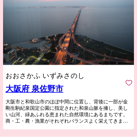
おおさかふ いずみさのし
大阪府 泉佐野市
大阪市と和歌山市のほぼ中間に位置し、背後に一部が金
剛生駒紀泉国定公園に指定された和泉山脈を擁し、美し
い山河、緑あふれる恵まれた自然環境にあるまちです。
商・工・農・漁業がそれぞれバランスよく栄えてきまし
たが、関西国際空港の開港などに伴う人口の増加ととも
に、商業・サービス業が盛んになっています。