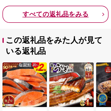
関空によるインパクトを最大限に活用し、世界と日本を
結ぶ玄関都市として、21世紀にふさわしい国際都市をめ
すべての返礼品をみる
ざしてまちづくりに取り組んでいます。
この返礼品をみた人が見て
いる返礼品