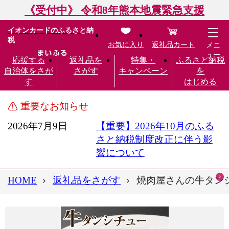
《受付中》 令和8年熊本地震緊急支援
イオンカードのふるさと納
税
お気に入り
返礼品カート
メニ
ュー
応援する
返礼品を
特集・
ふるさと納税
自治体をさが
さがす
キャンペーン
を
す
はじめる
重要なお知らせ
2026年7月9日
【重要】2026年10月のふる
さと納税制度改正に伴う影
響について
HOME
返礼品をさがす
焼肉屋さんの牛タンシチュ