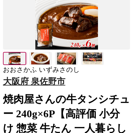
おおさかふ いずみさのし
大阪府 泉佐野市
焼肉屋さんの牛タンシチュ
ー 240g×6P【高評価 小分
け 惣菜 牛たん 一人暮らし