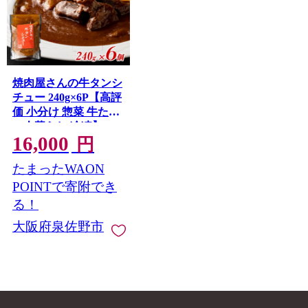
焼肉屋さんの牛タンシ
チュー 240g×6P【高評
価 小分け 惣菜 牛たん
一人暮らし 冷凍】
16,000
099H4951
円
たまったWAON
POINTで寄附でき
る！
大阪府泉佐野市