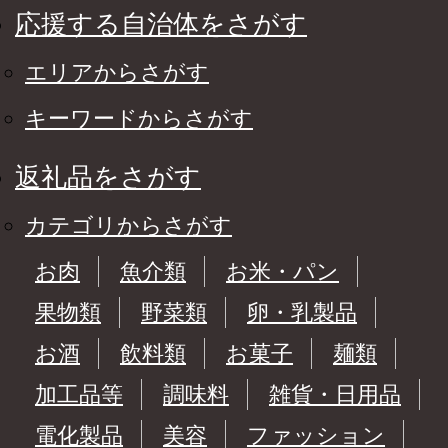
応援する自治体をさがす
エリアからさがす
キーワードからさがす
返礼品をさがす
カテゴリからさがす
お肉
魚介類
お米・パン
果物類
野菜類
卵・乳製品
お酒
飲料類
お菓子
麺類
加工品等
調味料
雑貨・日用品
電化製品
美容
ファッション