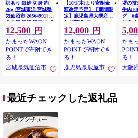
訳あり 銀鮭 切身 約
【10/1(木)より寄附金
堺の技
2kg [宮城東洋 宮城県
額改定予定】【期間限
牛肉1
気仙沼市 20564991] 鮭
定】鹿児島県大隅産う
グ 6
魚介類 海鮮 訳アリ 規
なぎ蒲焼4尾（400g）
加 牛
12,500
12,000
5,0
格外 不揃い さけ サケ
ット 6
円
円
鮭切身 シャケ 切り身
メ 温
たまったWAON
たまったWAON
たまっ
冷凍 家庭用 おかず 弁
菜 簡
当 支援 サーモン 銀鮭
すめ 
POINTで寄附でき
POINTで寄附でき
POI
切り身 魚 わけあり
取り寄
る！
る！
る！
料 ふ
宮城県気仙沼市
鹿児島県鹿屋市
大阪
堺市】
最近チェックした返礼品