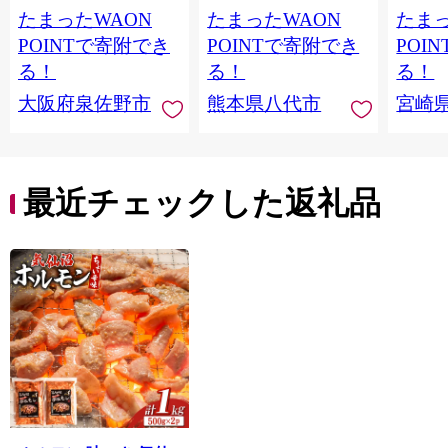
たまったWAON
たまったWAON
たまっ
い】 G4721
市
POINTで寄附でき
POINTで寄附でき
POI
る！
る！
る！
大阪府泉佐野市
熊本県八代市
宮崎
最近チェックした返礼品