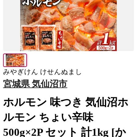
みやぎけん けせんぬまし
宮城県 気仙沼市
ホルモン 味つき 気仙沼ホ
ルモン ちょい辛味
500g×2P セット 計1kg [か