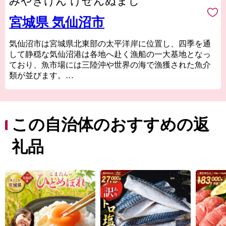
みやぎけん けせんぬまし
宮城県 気仙沼市
気仙沼市は宮城県北東部の太平洋岸に位置し、四季を通
して静穏な気仙沼港は各地へ赴く漁船の一大基地となっ
ており、魚市場には三陸沖や世界の海で漁獲された魚介
類が並びます。
気仙沼の代名詞ともいえるフカヒレや水揚げ日本一を誇
る生鮮カツオなどの海産物のほか、地元特産の農産物や
Ｂ級グルメとして
人気の気仙沼ホルモンなどがあり、美食の街としての一
この自治体のおすすめの返
面も持っています。
東日本大震災では大きな被害を受けましたが、温かい御
礼品
支援により一歩ずつ復興の道を歩んでいます。「世界と
繋がる港町」を目指して進む気仙沼市を応援してくださ
い。