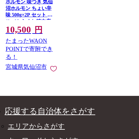
ホルモン 味つき 気仙
沼ホルモン ちょい辛
味 500g×2P セット 計
1kg [からくわ精肉店
10,500
宮城県 気仙沼市
円
20565392] 味つき肉 国
たまったWAON
産 おかず おつまみ B
級グルメ 豚 豚ホルモ
POINTで寄附でき
ン 冷凍
る！
宮城県気仙沼市
応援する自治体をさがす
エリアからさがす