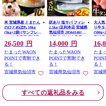
米 宮城県産 とまたん
訳あり 塩サバ フィレ
大人気
のひとめぼれ 10kg
2.5kg [足利本店 宮城県
り牛タン
(5kg×2袋) [サンフレッ
気仙沼市 20564146] 魚
(500g
シュ小泉農園 宮城県
介類 魚 海鮮 大容量 サ
宮城県
26,500
14,000
16,
気仙沼市 20565647] ひ
バ さば 鯖 サバフィレ
20564
円
円
とめぼれ ブランド米
サバフィーレ 鯖フィ
牛たん
たまったWAON
たまったWAON
たまっ
白米 精米 ご飯 ごはん
レ トロサバ 訳アリ 訳
ん塩 冷
コメ こめ お米 小分け
あり わけあり 切り身
ウトド
POINTで寄附でき
POINTで寄附でき
POI
家庭用
冷凍
ー 厚
る！
る！
る！
宮城県気仙沼市
宮城県気仙沼市
宮城
すべての返礼品をみる