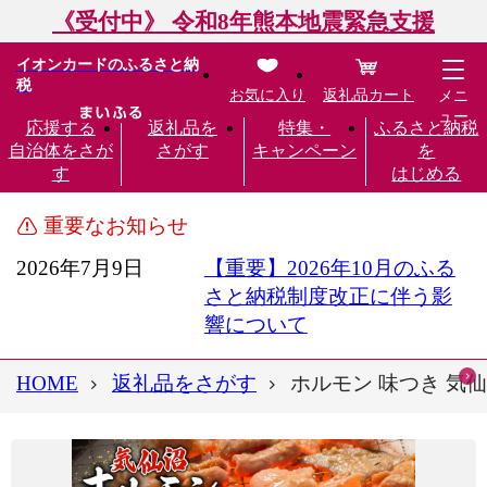
《受付中》 令和8年熊本地震緊急支援
イオンカードのふるさと納
税
お気に入り
返礼品カート
メニ
ュー
応援する
返礼品を
特集・
ふるさと納税
自治体をさが
さがす
キャンペーン
を
す
はじめる
重要なお知らせ
2026年7月9日
【重要】2026年10月のふる
さと納税制度改正に伴う影
響について
HOME
返礼品をさがす
ホルモン 味つき 気仙沼