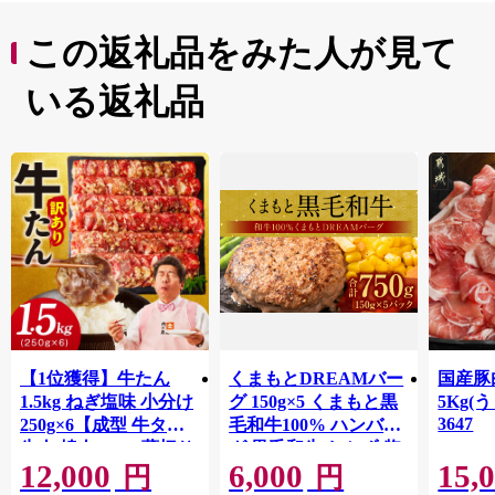
この返礼品をみた人が見て
いる返礼品
【1位獲得】牛たん
くまもとDREAMバー
国産豚
1.5kg ねぎ塩味 小分け
グ 150g×5 くまもと黒
5Kg(
3647
250g×6【成型 牛タン
毛和牛100% ハンバー
牛肉 焼肉 BBQ 薄切り
グ 黒毛和牛 おかず 惣
12,000
6,000
15,
ぎゅうたん スライス
菜 洋食 お肉 肉 牛肉
円
円
訳あり サイズ不揃
にく 冷凍 熊本県 八代