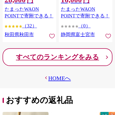
円
円
フラワーパック トイレッ
シングル パルプ100％ 香り
たまったWAON
たまったWAON
トペーパー 日本製紙クレ
つき 日用品 消耗品 備蓄
シア] 秋田県秋田市
POINTで寄附できる！
POINTで寄附できる！
（32）
（0）
秋田県秋田市
静岡県富士宮市
すべてのランキングをみる
HOMEへ
おすすめの返礼品