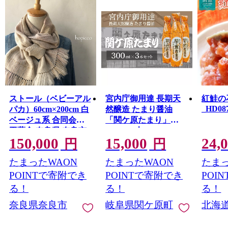
ストール（ベビーアル
宮内庁御用達 長期天
紅鮭の石
_HD087
パカ）60cm×200cm 白
然醸造 たまり醤油
ベージュ系 合同会社
「関ケ原たまり」
工藝舎 奈良県 奈良市
300ml×3本
150,000
15,000
24,
なら 150-009
円
円
たまったWAON
たまったWAON
たまっ
POINTで寄附でき
POINTで寄附でき
POI
る！
る！
る！
奈良県奈良市
岐阜県関ケ原町
北海