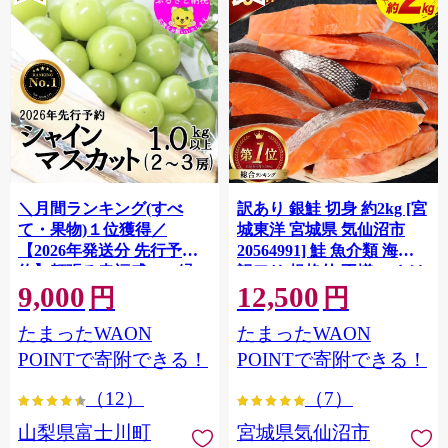
＼月間ランキング(すべ
訳あり 銀鮭 切身 約2kg [宮
て・果物)１位獲得／
城東洋 宮城県 気仙沼市
【2026年発送分 先行予
20564991] 鮭 魚介類 海鮮
約】頬張る幸福感 〜緑の
訳アリ 規格外 不揃い さけ
9,000
12,500
宝石・ シャインマスカッ
サケ 鮭切身 シャケ 切り身
円
円
ト 〜 １ｋｇ以上（２〜３
冷凍 家庭用 おかず 弁当 支
たまったWAON
たまったWAON
房） フルーツ 山梨県産 果
援 サーモン 銀鮭切り身 魚
物 くだもの シャイン マス
わけあり
POINTで寄附できる！
POINTで寄附できる！
カット ぶどう ブドウ 葡萄
（12）
（7）
大粒 種なし 先行予約 富士
川町 10000円 一万円 9000
山梨県富士川町
宮城県気仙沼市
円 九千円