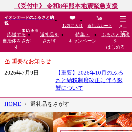
《受付中》 令和8年熊本地震緊急支援
イオンカードのふるさと納
税
お気に入り
返礼品カート
メニ
ュー
応援する
返礼品を
特集・
ふるさと納税
自治体をさが
さがす
キャンペーン
を
す
はじめる
重要なお知らせ
2026年7月9日
【重要】2026年10月のふる
さと納税制度改正に伴う影
響について
HOME
返礼品をさがす