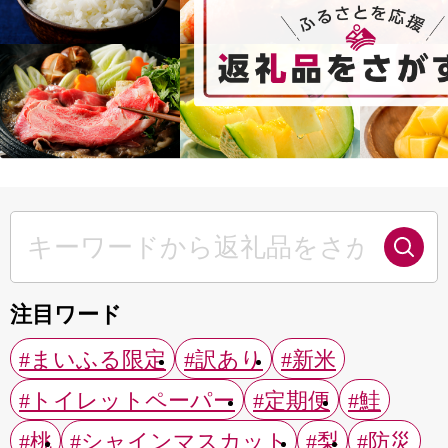
注目ワード
#まいふる限定
#訳あり
#新米
#トイレットペーパー
#定期便
#鮭
#桃
#シャインマスカット
#梨
#防災