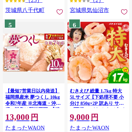
（25）
（2）
茨城県八千代町
宮城県気仙沼市
5
6
【最短7営業日以内発送】
むきえび 総量 1.7kg 特大
福岡県産米 夢つくし 10kg
5Lサイズ【下処理不要 小
令和7年産 ※北海道・沖
分け 850g×2P 訳あり サイ
縄・離島は配送不可 |【精
ズ不揃い バナメイエビ バ
13,000
9,000
米 単一米 単一原料米 7年
ラ凍結】 G4142
円
円
産 国産 お米 ブランド米
たまったWAON
たまったWAON
5kg × 2 ゆめつくし】