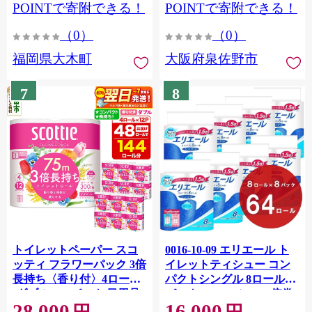
CY009_01
POINTで寄附できる！
POINTで寄附できる！
（0）
（0）
福岡県大木町
大阪府泉佐野市
7
8
トイレットペーパー スコ
0016-10-09 エリエール ト
ッティ フラワーパック 3倍
イレットティシュー コン
長持ち〈香り付〉4ロール
パクトシングル 8ロール×8
(ダブル)×12パック 日用品
パック 64ロール 1.5倍巻
28,000
16,000
最短翌日発送 [スコッティ
82.5m トイレットペーパー