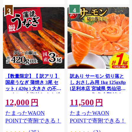
3
4
【数量限定】【 訳アリ 】
訳あり サーモン 切り落と
国産うなぎ 蒲焼き 3尾 セ
し おさしみ用 1kg 125gx8p
ット ( 420g ) 大きさ の不揃
[足利本店 宮城県 気仙沼市
い タレ・山椒付き ウナギ
20564313] 魚 魚介類 鮭 お
12,000
11,500
鰻 ふぞろい 不揃い うな重
刺し身 刺し身 刺身 生 生食
円
円
ひつまぶし 人気 茨城 八千
個包装 チリ銀鮭 銀鮭 海鮮
たまったWAON
たまったWAON
代町 ふるさと納税 冷凍
海鮮丼 魚介
[SF951ya]
POINTで寄附できる！
POINTで寄附できる！