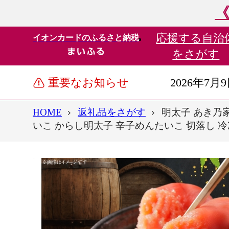
《
応援する
自治
イオンカードのふるさと納税
をさがす
重要なお知らせ
2026年7月
HOME
返礼品をさがす
明太子 あき乃家
いこ からし明太子 辛子めんたいこ 切落し 冷