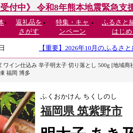
受付中》 令和8年熊本地震緊急支
体
返礼品を
特集・
キャ
ふるさと
さがす
ンペーン
はじめ
9日
【重要】2026年10月のふる
 ワイン仕込み 辛子明太子 切り落とし 500g [地域商社ふ
凍 福岡 博多
ふくおかけん ちくしのし
福岡県 筑紫野市