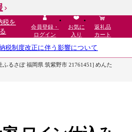
援
納税を
会員登録・
お気に
返礼品
る
ログイン
入り
カート
さと納税制度改正に伴う影響について
るさぽ 福岡県 筑紫野市 21761451] めんた