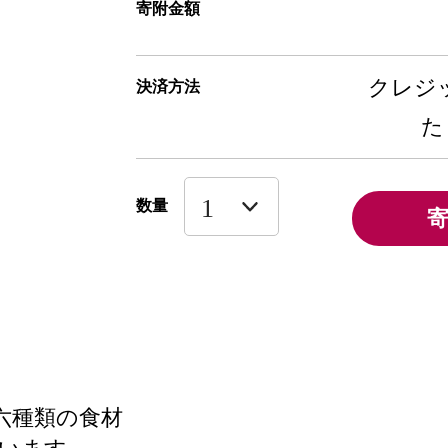
寄附金額
クレジッ
決済方法
た
数量
六種類の食材