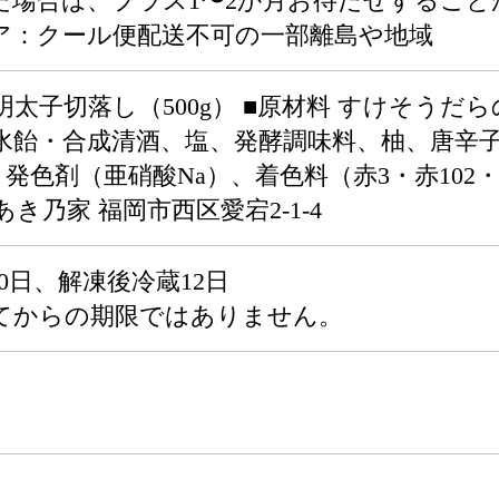
た場合は、プラス1〜2か月お待たせすること
ア：クール便配送不可の一部離島や地域
太子切落し（500g） ■原材料 すけそうだ
水飴・合成清酒、塩、発酵調味料、柚、唐辛子
発色剤（亜硝酸Na）、着色料（赤3・赤102
き乃家 福岡市西区愛宕2-1-4
0日、解凍後冷蔵12日
てからの期限ではありません。