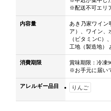
※申込が集中し
※配送不可エリ
内容量
あき乃家ワイン明
ア）、ワイン、
（ビタミンC）、
工地（製造地） あ
消費期限
賞味期限：冷凍9
※お手元に届い
アレルギー品目
りんご