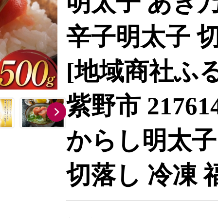
明太子 あき
辛子明太子 切
[地域商社ふる
紫野市 2176
からし明太子
切落し 冷凍 