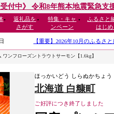
受付中》 令和8年熊本地震緊急支
体
返礼品を
特集・
キャ
ふるさと
さがす
ンペーン
はじめ
9日
【重要】2026年10月のふる
 ワンフローズントラウトサーモン【1.6kg】
ほっかいどう しらぬかちょう
北海道 白糠町
ご好評につき終了しました