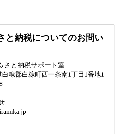
さと納税についてのお問い
るさと納税サポート室
北海道白糠郡白糠町西一条南1丁目1番地1
8
せ
iranuka.jp