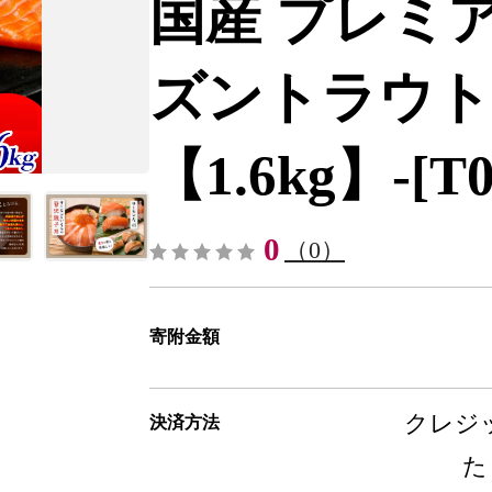
国産 プレミ
ズントラウト
【1.6kg】-[T0
0
（0）
寄附金額
クレジッ
決済方法
た