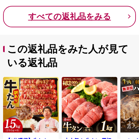
もあるえびの高原やトレッキングスポットとして人気の
韓国岳。加久藤峠や矢岳高原から見下ろす風光明媚な田
すべての返礼品をみる
園風景は、えびのを象徴する風景の一つです。
また、県下有数の温泉地としても知られ、まちのいたる
ところに温泉施設が点在しており、各温泉で源泉が異な
るため、さまざまな泉質の湯を楽しめるのも特徴です。
この返礼品をみた人が見て
いる返礼品