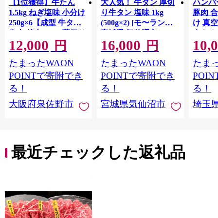
【1位獲得】牛たん
大人気！ 牛タン 厚切
ハンバー
1.5kg ねぎ塩味 小分け
り牛タン 塩味 1kg
豚肉 
250g×6【成型 牛タン
(500g×2) [モ〜ランド
け 真
牛肉 焼肉 BBQ 薄切り
宮城県 気仙沼市
大きめ
12,000
16,000
10,
ぎゅうたん スライス
20564660] 肉 牛肉 精肉
保存料
円
円
訳あり サイズ不揃
牛たん 牛タン塩 牛た
淡路島
たまったWAON
たまったWAON
たまっ
い】 G4721
ん塩 冷凍 焼肉 BBQ ア
ポーク 
ウトドア バーベキュ
き肉 
POINTで寄附でき
POINTで寄附でき
POI
ー 厚切り タン
ず 惣
る！
る！
る！
まみ 
大阪府泉佐野市
宮城県気仙沼市
埼玉
んのお
お中元
贈答
最近チェックした返礼品