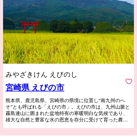
みやざきけん えびのし
宮崎県 えびの市
熊本県、鹿児島県、宮崎県の県境に位置し“南九州のへ
そ”とも呼ばれる「えびの市」。えびの市は、九州山脈と
霧島連山に囲まれた盆地特有の寒暖明白な気候であり、
雄大な自然と豊富な水の恩恵を存分に受けて育った農畜
産物の宝庫です。
天然記念物である“ノカイドウ”の世界で唯一の自生地で