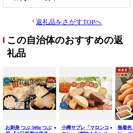
返礼品をさがすTOPへ
この自治体のおすすめの返
礼品
お刺身 つぶ 500g つぶ
小樽サブレ「マロンコ
無着色 