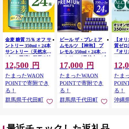
金麦 糖質 75％ オフ サ
ビール ザ・プレミア
【オリ
ントリー 350ml × 24本
ムモルツ 【神泡】 プ
質ゼロ
サントリー〈天然水の
レモル 350ml × 24本 サ
『オリ
ビール工場〉群馬※沖
ントリー〈天然水のビ
フ』(35
12,500
17,000
12,
縄・離島地域へのお届
ール工場〉群馬※沖
泡酒 
円
円
け不可
縄・離島地域へのお届
1ケー
たまったWAON
たまったWAON
たまっ
け不可
ロ ゼ
麦芽3
POINTで寄附でき
POINTで寄附でき
POI
化した
る！
る！
る！
すめ 
群馬県千代田町
群馬県千代田町
沖縄
重瀬【
最近チェックした返礼品