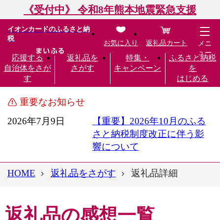
《受付中》 令和8年熊本地震緊急支援
イオンカードのふるさと納
税
お気に入り
返礼品カート
メニ
ュー
応援する
返礼品を
特集・
ふるさと納税
自治体をさが
さがす
キャンペーン
を
す
はじめる
重要なお知らせ
2026年7月9日
【重要】2026年10月のふる
さと納税制度改正に伴う影
響について
HOME
返礼品をさがす
返礼品詳細
返礼品の感想一覧