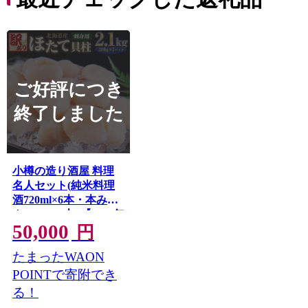
ご好評につき
終了しました
小樽の造り酒屋 料理
名人セット(純米料理
酒720ml×6本・本みり
ん500ml×6本) 【2025年
50,000
11月下旬より順次発
円
送】
たまったWAON
POINTで寄附でき
る！