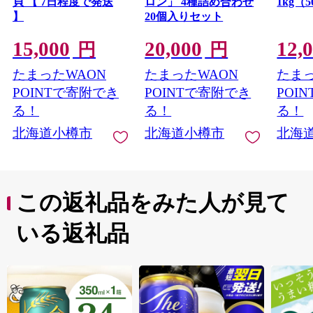
貝 【 7日程度で発送
ロン」 4種詰め合わせ
1kg（5
】
20個入りセット
15,000
20,000
12,
円
円
たまったWAON
たまったWAON
たまっ
POINTで寄附でき
POINTで寄附でき
POI
る！
る！
る！
北海道小樽市
北海道小樽市
北海
この返礼品をみた人が見て
いる返礼品