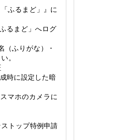
口「ふるまど」』に
るまど」へログ
名（ふりがな）・
さい。
証
に設定した暗
マホのカメラに
ンストップ特例申請