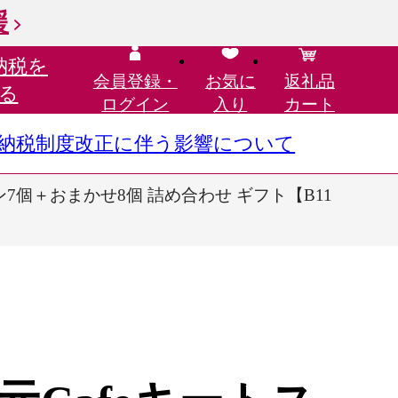
援
納税を
会員登録・
お気に
返礼品
る
ログイン
入り
カート
さと納税制度改正に伴う影響について
ン7個＋おまかせ8個 詰め合わせ ギフト【B11