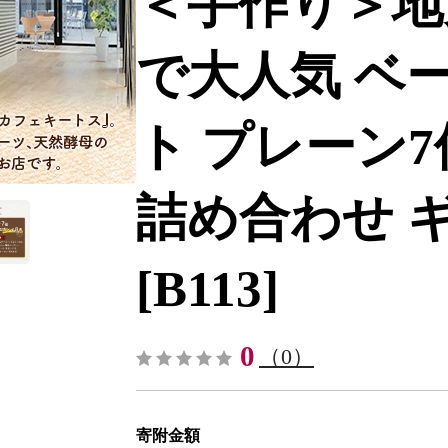
＜手作り＞地元
で大人気 ベー
ト プレーン
詰め合わせ ギ
[B113]
0
（0）
寄附金額