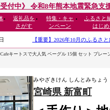
受付中》 令和8年熊本地震緊急支
体
返礼品を
特集・
キャ
ふるさと
さがす
ンペーン
はじめ
9日
【重要】2026年10月のふる
afeキートスで大人気 ベーグル 15個 セット プレー
みやざきけん しんとみちょう
宮崎県 新富町