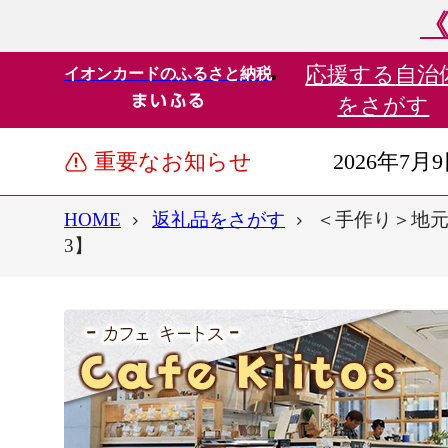
《
応援する
自治
イオンカードのふるさと納税
をさがす
重要なお知らせ
2026年7月
HOME
返礼品をさがす
＜手作り＞地元C
3】