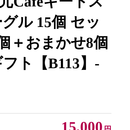
Cafeキートス
グル 15個 セッ
7個＋おまかせ8個
フト【B113】-
15,000
円