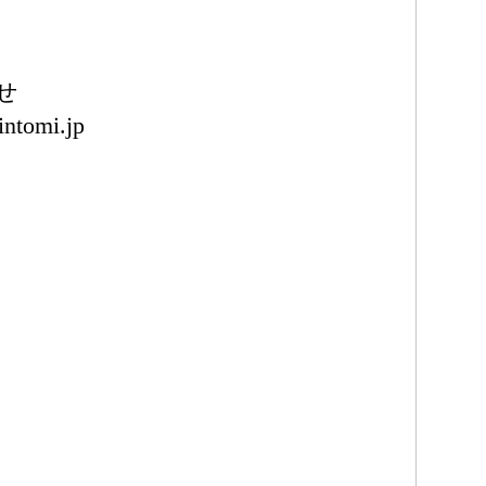
せ
intomi.jp