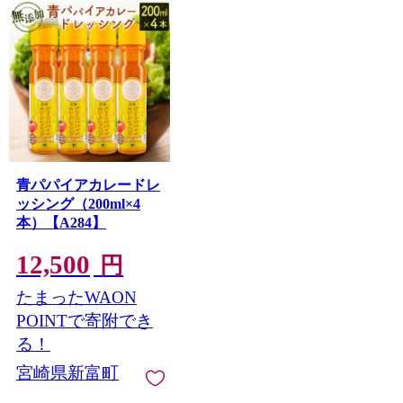
青パパイアカレードレ
ッシング（200ml×4
本）【A284】
12,500
円
たまったWAON
POINTで寄附でき
る！
宮崎県新富町