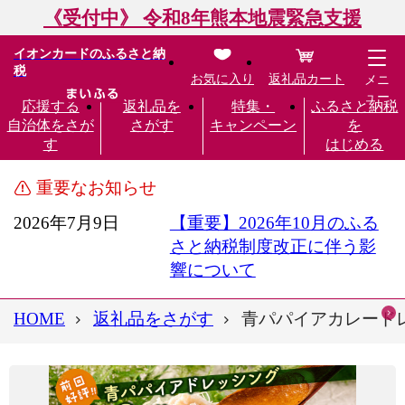
《受付中》 令和8年熊本地震緊急支援
イオンカードのふるさと納
税
お気に入り
返礼品カート
メニ
ュー
応援する
返礼品を
特集・
ふるさと納税
自治体をさが
さがす
キャンペーン
を
す
はじめる
重要なお知らせ
2026年7月9日
【重要】2026年10月のふる
さと納税制度改正に伴う影
響について
HOME
返礼品をさがす
青パパイアカレードレッ