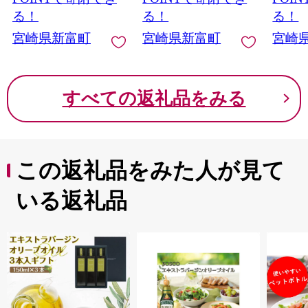
る！
る！
る！
宮崎県新富町
宮崎県新富町
宮崎
すべての返礼品をみる
この返礼品をみた人が見て
いる返礼品