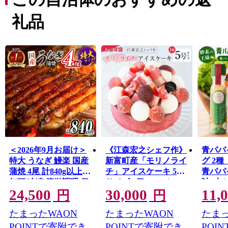
か、銀座の一流菓子店に愛用されるなど、全国的に高い
知名度を得ています。
礼品
太平洋に面した美しい海岸線「富田浜」は、県天然記念
物・アカウミガメの貴重な産卵地。日本遺産に選定され
た古墳群や、400年の時を越えて受け継がれている神楽が
地域に息づいており、歴史の色濃いふるさとでもありま
す。
また、新富町は全国と比較しても若い農家が多く、新し
い農業への取り組みが活発な自治体です。「100年先も続
く農業」を確立するため、昔ながらの農業からアグリテ
ック（農業×IT）まで、さまざまなスタイルの農業が行わ
れています。
古き良きものを受け継ぎながらも、新しい時代へ向けて
＜2026年9月お届け＞
《江森宏之シェフ作》
青パパ
富んでいく町です。
特大 うなぎ 鰻楽 国産
新富町産「モリノライ
グ 2
蒲焼 4尾 計840g以上
チ」アイスケーキ 5号
青パパ
無頭 冷凍 簡単調理 個
サイズ 1個 15cmホー
計4本
24,500
30,000
11,
包装 鰻 贈答品 ギフト
ル【D131】
円
円
【C388-840-2609】
たまったWAON
たまったWAON
たまっ
POINTで寄附でき
POINTで寄附でき
POI