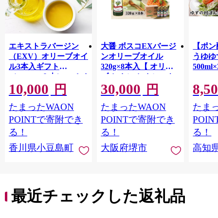
エキストラバージン
大醤 ボスコEXバージ
【ポン
（EXV）オリーブオイ
ンオリーブオイル
うゆゆ
ル3本入ギフト
320g×8本入【 オリー
500ml
（150ml×３本）スペイ
ブオイル オイル エキ
10,000
30,000
8,5
ン産
ストラバージンオリー
円
円
ブオイル エクストラ
たまったWAON
たまったWAON
たまっ
バージン エキストラ
バージンオイル 調味
POINTで寄附でき
POINTで寄附でき
POI
料 高品質 ヘルシー サ
る！
る！
る！
ラダ パスタ 洋食 人気
香川県小豆島町
大阪府堺市
高知
おすすめ 送料無料 大
阪府 堺市】
最近チェックした返礼品