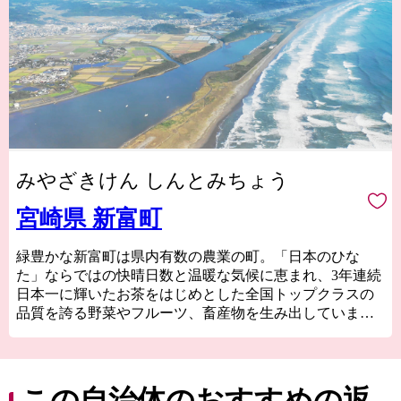
みやざきけん しんとみちょう
宮崎県 新富町
緑豊かな新富町は県内有数の農業の町。「日本のひな
た」ならではの快晴日数と温暖な気候に恵まれ、3年連続
日本一に輝いたお茶をはじめとした全国トップクラスの
品質を誇る野菜やフルーツ、畜産物を生み出していま
す。
特に、国内にわずか１％しか流通していない国産生ライ
チに関しては全国随一の産地。「1粒1000円の新富ライ
チ」のブランドは、各種メディアに取り上げられたほ
この自治体のおすすめの返