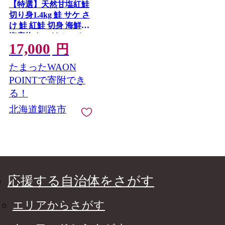
【特選】天然甘塩紅鮭
切り身1.4kg 鮭 サケ さ
け 鮭 紅鮭 切身 海鮮
海産物 しゃけ シャケ
17,000
北海道 おかず 朝食 弁
円
当 F4F-8552
たまったWAON
POINTで寄附でき
る！
北海道釧路市
応援する自治体をさがす
エリアからさがす