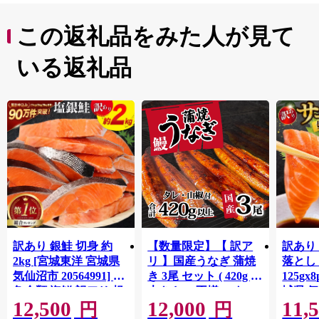
この返礼品をみた人が見て
いる返礼品
訳あり 銀鮭 切身 約
【数量限定】【 訳ア
訳あり
2kg [宮城東洋 宮城県
リ 】国産うなぎ 蒲焼
落とし 
気仙沼市 20564991] 鮭
き 3尾 セット ( 420g )
125gx
魚介類 海鮮 訳アリ 規
大きさ の不揃い タ
城県 
12,500
12,000
11,
格外 不揃い さけ サケ
レ・山椒付き ウナギ
20564
円
円