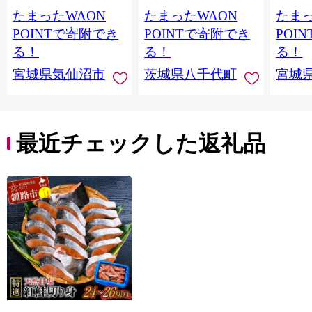
鮭切身 シャケ 切り身
鰻 ふぞろい 不揃い う
お刺し
たまったWAON
たまったWAON
たまっ
冷凍 家庭用 おかず 弁
な重 ひつまぶし 人気
生 生
当 支援 サーモン 銀鮭
茨城 八千代町 ふるさ
鮭 銀鮭
POINTで寄附でき
POINTで寄附でき
POI
切り身 魚 わけあり
と納税 冷凍 [SF951ya]
介
る！
る！
る！
宮城県気仙沼市
茨城県八千代町
宮城
最近チェックした返礼品