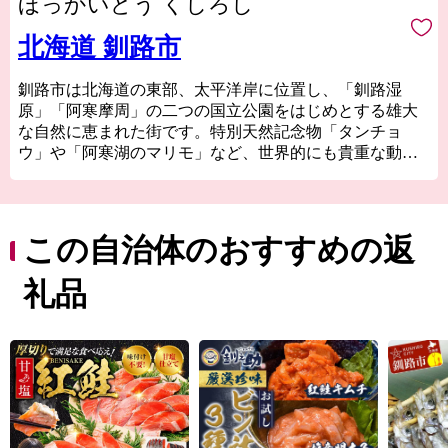
ほっかいどう くしろし
北海道 釧路市
釧路市は北海道の東部、太平洋岸に位置し、「釧路湿
原」「阿寒摩周」の二つの国立公園をはじめとする雄大
な自然に恵まれた街です。特別天然記念物「タンチョ
ウ」や「阿寒湖のマリモ」など、世界的にも貴重な動植
物が多く生息しているほか、世界３大夕日のひとつとい
われる釧路の夕日はこの土地ならではの絶景です。新鮮
な海産物はもちろん、お肉やスイーツ、地酒まで美味し
いものが豊富なことも釧路の大きな魅力です！ 夏でも最
この自治体のおすすめの返
高気温が20℃前後と涼しく快適な釧路市は移住や長期滞
在にも適しています。
礼品