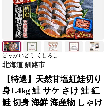
ほっかいどう くしろし
北海道 釧路市
【特選】天然甘塩紅鮭切り
身1.4kg 鮭 サケ さけ 鮭 紅
鮭 切身 海鮮 海産物 しゃけ