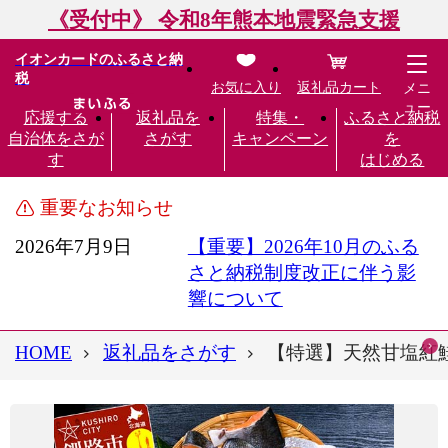
《受付中》 令和8年熊本地震緊急支援
イオンカードのふるさと納
税
お気に入り
返礼品カート
メニ
ュー
応援する
返礼品を
特集・
ふるさと納税
自治体をさが
さがす
キャンペーン
を
す
はじめる
重要なお知らせ
2026年7月9日
【重要】2026年10月のふる
さと納税制度改正に伴う影
響について
HOME
返礼品をさがす
【特選】天然甘塩紅鮭切り