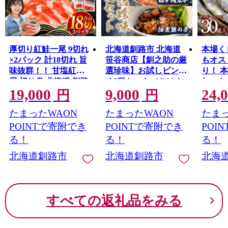
厚切り紅鮭一尾 9切れ
北海道釧路市 北海道
本場く
×2パック 計18切れ 旨
笹谷商店【釧之助の厳
もオス
味抜群！！ 甘塩紅鮭1
選珍味】お試しビン詰
り！ 
尾 切り身 北海道 釧路
め3種セット（ごはん
しゃも
19,000
9,000
24,
ふるさと納税 鮭 紅鮭
のおかずにもう1品）
プチプ
円
円
サケ さけ 切身 冷凍 甘
佃煮数の子・紅鮭キム
魚介 
たまったWAON
たまったWAON
たまっ
塩 魚 魚介 海鮮 海産物
チ・塩辛明太子 かず
北海道
F4F-5419
のこ シャケ めんたい
海の幸 F
POINTで寄附でき
POINTで寄附でき
POI
F4F-4391
る！
る！
る！
北海道釧路市
北海道釧路市
北海
すべての返礼品をみる