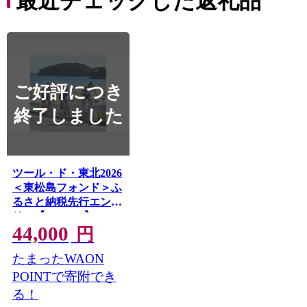
最近チェックした返礼品
ご好評につき
終了しました
ツール・ド・東北2026
＜東松島フォンド＞ふ
るさと納税先行エント
リー【1718282】
44,000
円
たまったWAON
POINTで寄附でき
る！