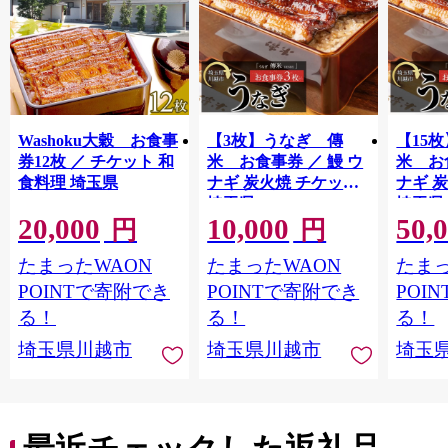
Washoku大穀 お食事
【3枚】うなぎ 傳
【15
券12枚 ／ チケット 和
米 お食事券 ／ 鰻 ウ
米 お
食料理 埼玉県
ナギ 炭火焼 チケット
ナギ 
埼玉県
埼玉県
20,000
10,000
50,
円
円
たまったWAON
たまったWAON
たまっ
POINTで寄附でき
POINTで寄附でき
POI
る！
る！
る！
埼玉県川越市
埼玉県川越市
埼玉