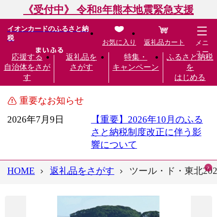
《受付中》 令和8年熊本地震緊急支援
イオンカードのふるさと納
税
お気に入り
返礼品カート
メニ
ュー
応援する
返礼品を
特集・
ふるさと納税
自治体をさが
さがす
キャンペーン
を
す
はじめる
重要なお知らせ
2026年7月9日
【重要】2026年10月のふる
さと納税制度改正に伴う影
響について
HOME
返礼品をさがす
ツール・ド・東北20