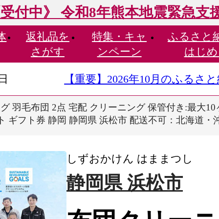
受付中》 令和8年熊本地震緊急支
体
返礼品を
特集・
キャ
ふるさと
さがす
ンペーン
はじめ
9日
【重要】2026年10月のふる
 羽毛布団 2点 宅配 クリーニング 保管付き:最大10
ト ギフト券 静岡 静岡県 浜松市 配送不可：北海道・沖縄・離
しずおかけん はままつし
静岡県 浜松市