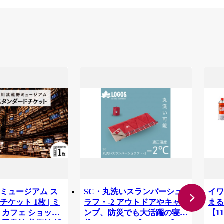
ミュージアム ス
SC・丸洗いスランバーシュ
イワ
ケット 1枚 | ミ
ラフ・-2 アウトドアやキャ
まる
 カフェ ショップ
ンプ、防災でも大活躍の寝
【11
 図書館 美術館 博
袋! 72602035【1663767】