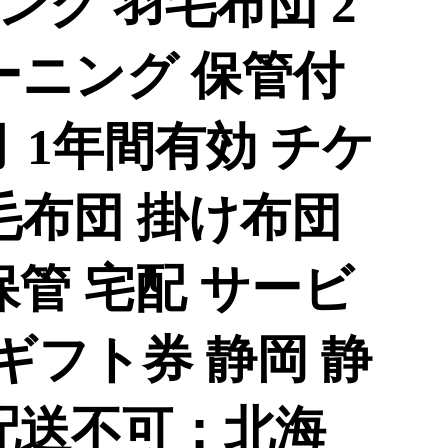
ング 羽毛布団 2
ーニング 保管付
月 1年間有効 チケ
毛布団 掛け布団
保管 宅配 サービ
 ギフト券 静岡 静
 配送不可：北海