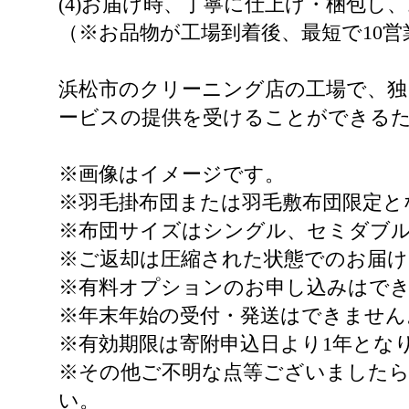
(4)お届け時、丁寧に仕上げ・梱包し
（※お品物が工場到着後、最短で10
浜松市のクリーニング店の工場で、独
ービスの提供を受けることができるた
※画像はイメージです。
※羽毛掛布団または羽毛敷布団限定と
※布団サイズはシングル、セミダブ
※ご返却は圧縮された状態でのお届
※有料オプションのお申し込みはで
※年末年始の受付・発送はできません
※有効期限は寄附申込日より1年とな
※その他ご不明な点等ございましたら
い。