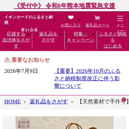
《受付中》 令和8年熊本地震緊急支援
イオンカードのふるさと納
税
お気に入り
返礼品カート
メニ
ュー
応援する
返礼品を
特集・
ふるさと納税
自治体をさが
さがす
キャンペーン
を
す
はじめる
重要なお知らせ
2026年7月9日
【重要】2026年10月のふる
さと納税制度改正に伴う影
響について
HOME
返礼品をさがす
【天然素材で手作り】山