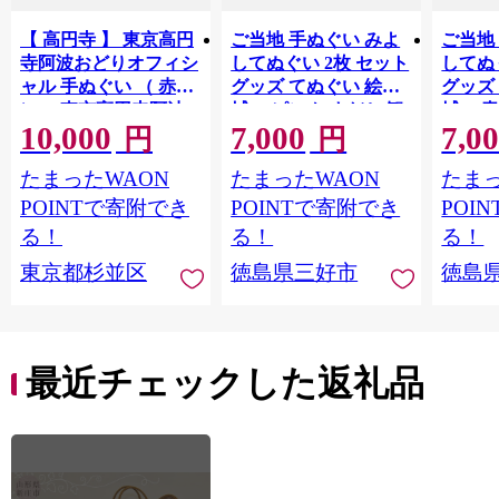
【 高円寺 】 東京高円
ご当地 手ぬぐい みよ
ご当地
寺阿波おどりオフィシ
してぬぐい 2枚 セット
してぬ
ャル 手ぬぐい （ 赤
グッズ てぬぐい 絵手
グッズ
）・ 東京高円寺阿波
拭い ピンク すだち 観
拭い 青
10,000
7,000
7,0
おどりオフィシャル
光 景色 かずら橋 落合
色 か
円
円
ショッパーバッグ セ
集落 古民家 大歩危峡
古民家
たまったWAON
たまったWAON
たまっ
ット 【2026年版】 描
百年蔵 阿波池田たば
蔵 阿
き下ろし 書き下ろし
こ資料館 阿波池田本
料館 
POINTで寄附でき
POINTで寄附でき
POI
限定デザイン アート
町通り いけだ阿波お
り い
る！
る！
る！
ワーク オリジナルグ
どり お土産 日用品 フ
お土産
東京都杉並区
徳島県三好市
徳島
ッズ
ァッション おしゃれ
ション
綿 徳島県 三好市 みよ
島県 
し さかなやデザイン
かなや
最近チェックした返礼品