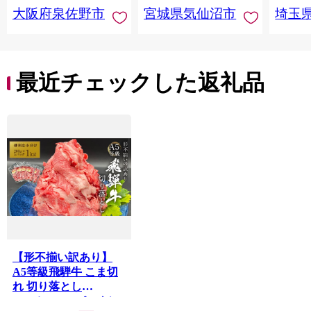
大阪府泉佐野市
宮城県気仙沼市
埼玉
んのお
お中元
贈答
最近チェックした返礼品
【形不揃い訳あり】
A5等級飛騨牛 こま切
れ 切り落とし
1kg（200g×5パック）|