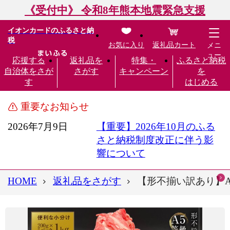
《受付中》 令和8年熊本地震緊急支援
イオンカードのふるさと納
税
お気に入り
返礼品カート
メニ
ュー
応援する
返礼品を
特集・
ふるさと納税
自治体をさが
さがす
キャンペーン
を
す
はじめる
重要なお知らせ
2026年7月9日
【重要】2026年10月のふる
さと納税制度改正に伴う影
響について
HOME
返礼品をさがす
【形不揃い訳あり】A5