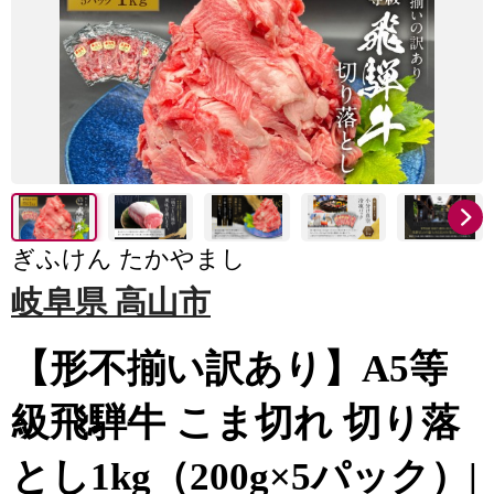
ぎふけん たかやまし
岐阜県 高山市
【形不揃い訳あり】A5等
級飛騨牛 こま切れ 切り落
とし1kg（200g×5パック）|