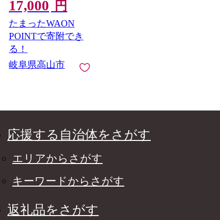
17,000
訳あり 牛肉 便利なこ
円
ま肉 肉じゃが 小分け
たまったWAON
肉料理 ブランド牛肉
不揃い 人気牛肉 国産
POINTで寄附でき
牛肉 お取り寄せ グル
る！
メ おすすめ牛肉 飛騨
岐阜県高山市
牛 牛肉 切り落とし 小
分け 飛騨牛 牛肉 飛騨
牛 牛肉 切り落とし 小
分け ワケアリ牛肉 飛
騨牛 わけあり牛肉 切
り落とし 小分け 牛肉
飛騨高山 岩ト屋
応援する自治体をさがす
HF001
エリアからさがす
キーワードからさがす
返礼品をさがす