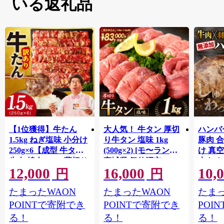
いる返礼品
【1位獲得】牛たん
大人気！ 牛タン 厚切
ハンバー
1.5kg ねぎ塩味 小分け
り牛タン 塩味 1kg
豚肉 
250g×6【成型 牛タン
(500g×2) [モ〜ランド
け 真
牛肉 焼肉 BBQ 薄切り
宮城県 気仙沼市
大きめ
12,000
16,000
10,
ぎゅうたん スライス
20564660] 肉 牛肉 精肉
保存料
円
円
訳あり サイズ不揃
牛たん 牛タン塩 牛た
淡路島
たまったWAON
たまったWAON
たまっ
い】 G4721
ん塩 冷凍 焼肉 BBQ ア
ポーク 
ウトドア バーベキュ
き肉 
POINTで寄附でき
POINTで寄附でき
POI
ー 厚切り タン
ず 惣
る！
る！
る！
まみ 