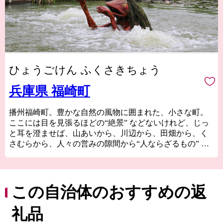
ひょうごけん ふくさきちょう
兵庫県 福崎町
播州福崎町。豊かな自然の風物に囲まれた、小さな町。
ここには目を見張るほどの“絶景” などないけれど、じっ
と耳を澄ませば、山あいから、川辺から、田畑から、く
さむらから、人々の営みの隙間から“人ならざるもの” の
囁きが聞こえてくる町。
風が語り、水が語り、人が語る。
ようこそ、万物が語りし福崎へ。
この自治体のおすすめの返
礼品