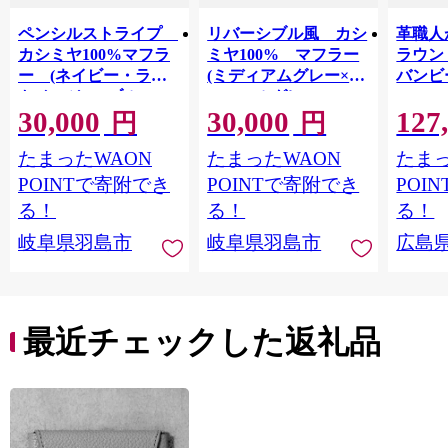
ペンシルストライプ
リバーシブル風 カシ
革職人
カシミヤ100%マフラ
ミヤ100% マフラー
ラウン
ー (ネイビー・ライ
(ミディアムグレー×チ
バンビ
トベージュ×ブルー)
ャコールグレー)
30,000
30,000
127
【1765285】
【1764951】
円
円
たまったWAON
たまったWAON
たまっ
POINTで寄附でき
POINTで寄附でき
POI
る！
る！
る！
岐阜県羽島市
岐阜県羽島市
広島
最近チェックした返礼品