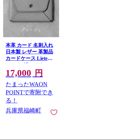
本革 カード 名刺入れ
日本製 レザー 革製品
カードケース Liete
WH-21 グレージュ
17,000
円
たまったWAON
POINTで寄附でき
る！
兵庫県福崎町