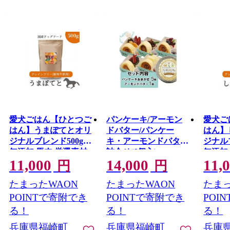
愛犬ごはん【ひとつご
パンケーキ/アーモン
愛犬ご
はん】うまぽてとオリ
ドバター/パンケー
はん】
ジナルブレンド500g
キ・アーモンドバター
ジナル
無添加 馬肉 厳選素材
詰合せ(6個入)
無添加
11,000
14,000
11,
ドッグフード
ドッグ
円
円
たまったWAON
たまったWAON
たまっ
POINTで寄附でき
POINTで寄附でき
POI
る！
る！
る！
兵庫県福崎町
兵庫県福崎町
兵庫