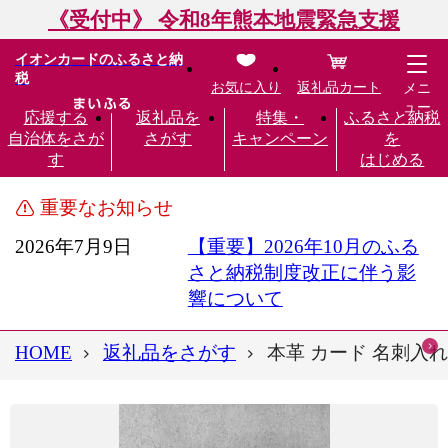
《受付中》 令和8年熊本地震緊急支援
イオンカードのふるさと納
税
お気に入り
返礼品カート
メニ
ュー
応援する
返礼品を
特集・
ふるさと納税
自治体をさが
さがす
キャンペーン
を
す
はじめる
重要なお知らせ
2026年7月9日
【重要】2026年10月のふる
さと納税制度改正に伴う影
響について
HOME
返礼品をさがす
本革 カード 名刺入れ 