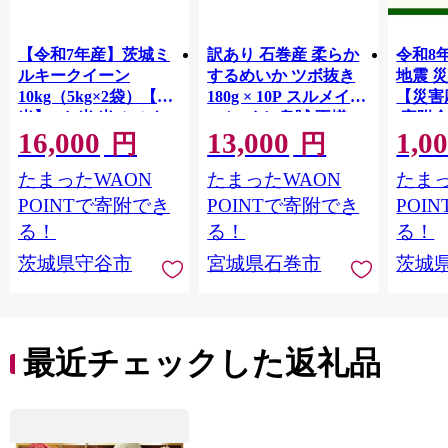
【令和7年産】茨城ミ
訳あり 石巻産 柔らか
令和8
ルキークイーン
するめいか ツボ抜き
地震 
10kg（5kg×2袋）【精
180g × 10P スルメイカ
【災害
米】 | お米 米 ミルキ
いか イカ 烏賊 不揃い
(寄附金
16,000
13,000
1,0
ークィーン 茨城県産
小分け 下処理済み 時
【返礼
円
円
白米 もちもち お弁当
短調理 こだわり 冷凍
地のた
たまったWAON
たまったWAON
たまっ
おにぎり
海鮮 魚介 おかず おつ
共同募
まみ 煮物 焼きイカ
支援金
POINTで寄附でき
POINTで寄附でき
POI
BBQ バーベキュー 宮
ます｜
る！
る！
る！
城県 石巻市
支援 
茨城県守谷市
宮城県石巻市
茨城
最近チェックした返礼品