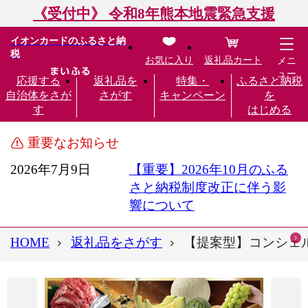
《受付中》 令和8年熊本地震緊急支援
イオンカードのふるさと納
税
お気に入り
返礼品カート
メニ
ュー
応援する
返礼品を
特集・
ふるさと納税
自治体をさが
さがす
キャンペーン
を
す
はじめる
重要なお知らせ
2026年7月9日
【重要】2026年10月のふる
さと納税制度改正に伴う影
響について
HOME
返礼品をさがす
【提案型】コンシェルジ