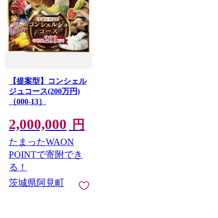
【提案型】コンシェル
ジュコース(200万円)
（000-13）
2,000,000
円
たまったWAON
POINTで寄附でき
る！
茨城県阿見町