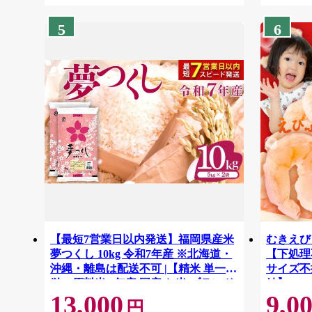
5
6
【最短7営業日以内発送】福岡県産米
むきえび 
夢つくし 10kg 令和7年産 ※北海道・
【下処理不
沖縄・離島は配送不可 |【精米 単一米
サイズ不
単一原料米 7年産 国産 お米 ブランド
結】 G41
13,000
9,0
米 5kg × 2 ゆめつくし】CY009_01
円