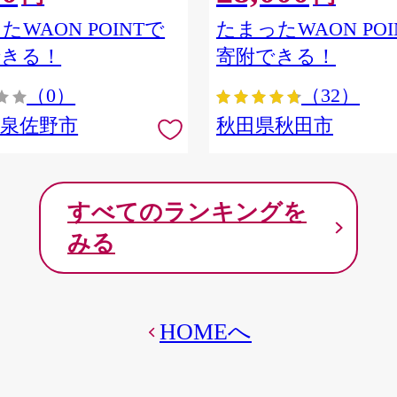
ア] 秋田県秋田市
たWAON POINTで
たまったWAON POI
できる！
寄附できる！
（0）
（32）
府泉佐野市
秋田県秋田市
すべてのランキングを
みる
HOMEへ