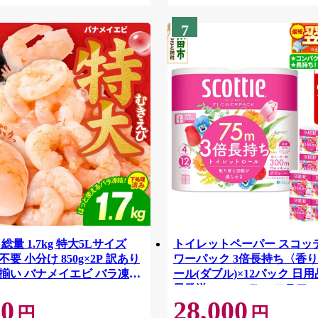
7
総量 1.7kg 特大5Lサイズ
トイレットペーパー スコッ
要 小分け 850g×2P 訳あり
ワーパック 3倍長持ち〈香り
揃い バナメイエビ バラ凍
ール(ダブル)×12パック 日用
42
日発送 [スコッティ フラワ
00
28,000
トイレットペーパー 日本製
円
円