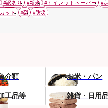
#訳あり
#新米
#トイレットペーパー
#
スカット
#梨
#防災
魚介類
お米・パン
加工品等
雑貨・日用