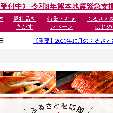
受付中》 令和8年熊本地震緊急支
体
返礼品を
特集・
キャ
ふるさと
さがす
ンペーン
はじめ
9日
【重要】2026年10月のふる