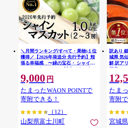
＼月間ランキング(すべて・果物)１位
訳あり 銀
獲得／【2026年発送分 先行予約】頬
城県 気仙沼
張る幸福感 〜緑の宝石・ シャイン
鮮 訳アリ
マスカット 〜 １ｋｇ以上（２〜３
切身 シャ
9,000
12,
房） フルーツ 山梨県産 果物 くだも
ず 弁当 
円
の シャイン マスカット ぶどう ブド
わけあり
ウ 葡萄 大粒 種なし 先行予約 富士川
たまったWAON POINTで
たまっ
町 10000円 一万円 9000円 九千円
寄附できる！
寄附
（12）
山梨県富士川町
宮城