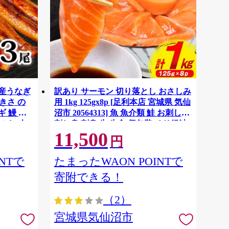
国産うなぎ
訳あり サーモン 切り落とし おさしみ
大きさ の
用 1kg 125gx8p [足利本店 宮城県 気仙
 鰻 ふ
沼市 20564313] 魚 魚介類 鮭 お刺し身
ぶし 人
刺し身 刺身 生 生食 個包装 チリ銀鮭
11,500
税 冷凍
銀鮭 海鮮 海鮮丼 魚介
円
NTで
たまったWAON POINTで
寄附できる！
（2）
宮城県気仙沼市