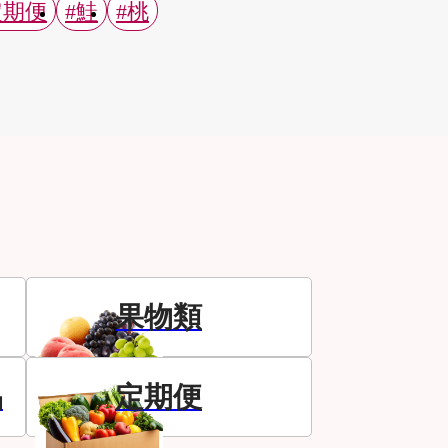
定期便
#鮭
#桃
果物類
品
定期便