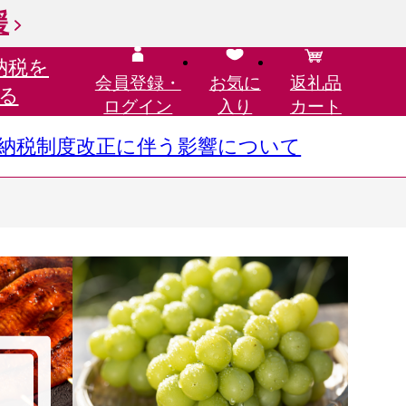
援
納税を
会員登録・
お気に
返礼品
る
ログイン
入り
カート
さと納税制度改正に伴う影響について