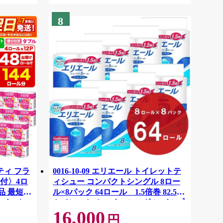
8
ティ フラ
0016-10-09 エリエール トイレットテ
付〉4ロ
ィシュー コンパクトシングル 8ロー
品 最短翌
ル×8パック 64ロール 1.5倍巻 82.5m
ーパック
トイレットペーパー シングル パルプ
16,000
紙クレシ
100％ 香りつき 日用品 消耗品 備蓄
円