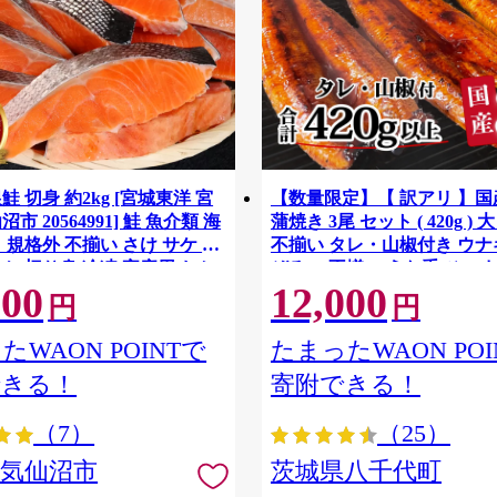
鮭 切身 約2kg [宮城東洋 宮
【数量限定】【 訳アリ 】
市 20564991] 鮭 魚介類 海
蒲焼き 3尾 セット ( 420g ) 
 規格外 不揃い さけ サケ 鮭
不揃い タレ・山椒付き ウナギ
ケ 切り身 冷凍 家庭用 おか
ぞろい 不揃い うな重 ひつま
500
12,000
支援 サーモン 銀鮭切り身 魚
気 茨城 八千代町 ふるさと納
円
円
[SF951ya]
たWAON POINTで
たまったWAON POI
できる！
寄附できる！
（7）
（25）
県気仙沼市
茨城県八千代町