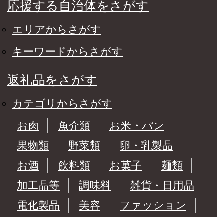
応援する自治体をさがす
エリアからさがす
キーワードからさがす
返礼品をさがす
カテゴリからさがす
お肉
魚介類
お米・パン
果物類
野菜類
卵・乳製品
お酒
飲料類
お菓子
麺類
加工品等
調味料
雑貨・日用品
電化製品
美容
ファッション