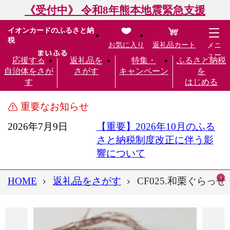
《受付中》 令和8年熊本地震緊急支援
イオンカードのふるさと納
税
お気に入り
返礼品カート
メニ
ュー
応援する
返礼品を
特集・
ふるさと納税
自治体をさが
さがす
キャンペーン
を
す
はじめる
重要なお知らせ
2026年7月9日
【重要】2026年10月のふる
さと納税制度改正に伴う影
響について
HOME
返礼品をさがす
CF025.和栗ぐらっ