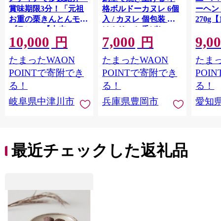
賞味期限3分！「元祖
格ボルドーカヌレ 6個
ーヘ
お重の栗きんとんモン
入 / カヌレ 個包装 外
270g【
ブラン」 【未来のご
はカリッと香ばしい
10,000
7,000
9,0
褒美】スイーツ 栗 モ
中はもっちり ラム酒
円
円
ンブラン くりきんと
バニラ お取り寄せ ス
たまったWAON
たまったWAON
たまっ
ん デザート ご褒美 お
イーツ 焼き菓子 詰め
取り寄せ くり お菓子
合わせ ホワイトデー
POINTで寄附でき
POINTで寄附でき
POI
菓子 F4N-2298
お返し 冷凍 手作り 化
る！
る！
る！
粧箱入り ギフト TAS
岐阜県中津川市
兵庫県豊岡市
愛知
BAKE
最近チェックした返礼品