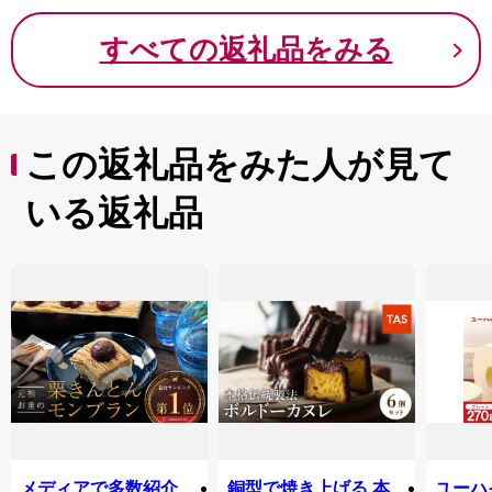
すべての返礼品をみる
この返礼品をみた人が見て
いる返礼品
メディアで多数紹介
銅型で焼き上げる 本
ユーハ