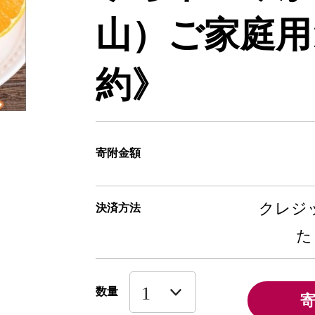
山）ご家庭用1
約》
寄附金額
クレジッ
決済方法
た
数量