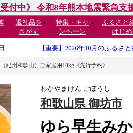
受付中》 令和8年熊本地震緊急支
体
返礼品を
特集・
キャ
ふるさと
さがす
ンペーン
はじめ
9日
【重要】2026年10月のふる
（紀州和歌山）ご家庭用10kg《先行予約》
わかやまけん ごぼうし
和歌山県 御坊市
ゆら早生みか