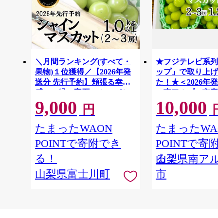
＼月間ランキング(すべて・
★フジテレビ系列
果物)１位獲得／【2026年発
ップ」で取り上げ
送分 先行予約】頬張る幸福
た！★＜2026年
感 〜緑の宝石・ シャイン
＞南アルプス市産
9,000
10,000
マスカット 〜 １ｋｇ以上
スカット1.2kg以
円
（２〜３房） フルーツ 山梨
房） クール便発
ALPAG007
県産 果物 くだもの シャイン
たまったWAON
たまったWA
マスカット ぶどう ブドウ 葡
POINTで寄附でき
POINTで寄
萄 大粒 種なし 先行予約 富士
川町 10000円 一万円 9000円
る！
る！
山梨県南ア
九千円
山梨県富士川町
市