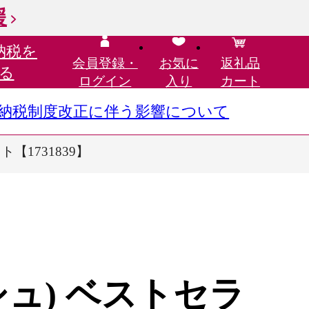
援
納税を
会員登録・
お気に
返礼品
る
ログイン
入り
カート
さと納税制度改正に伴う影響について
【1731839】
ッシュ) ベストセラ