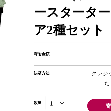
ースターター
ア2種セット【1
寄附金額
クレジッ
決済方法
た
数量