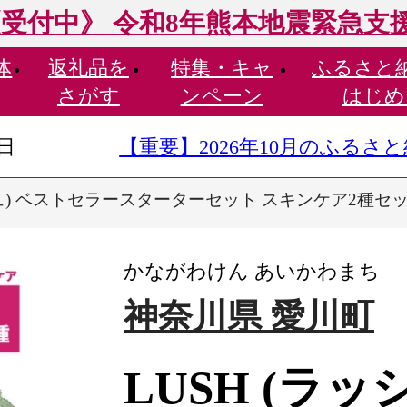
受付中》 令和8年熊本地震緊急支
体
返礼品を
特集・
キャ
ふるさと
さがす
ンペーン
はじめ
9日
【重要】2026年10月のふる
シュ) ベストセラースターターセット スキンケア2種セット
かながわけん あいかわまち
神奈川県 愛川町
LUSH (ラ