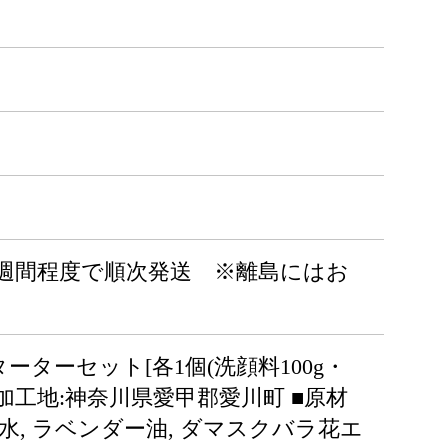
みは1～2週間程度で順次発送 ※離島にはお
ーターセット[各1個(洗顔料100g・
/加工地:神奈川県愛甲郡愛川町 ■原材
 水, ラベンダー油, ダマスクバラ花エ