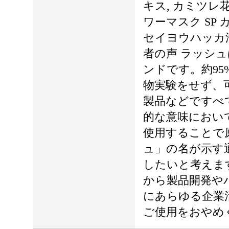
キス, カミツレ
ワーマスク SP 
セイヨウハッカ油,
者の声 ラッシ
ンドです。約9
物実験をせず、
製品などですべ
的な意味におい
使用することで
ュ」の名が示す
したいと考えま
から製品開発や
にあらゆる企業活
ご使用をおやめ