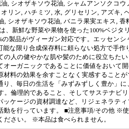
花油, シオザキソウ花油, シャムアンソクコウ
カオリン, ハチミツ, 水, グリセリン, アズキ
 シオザキソウ花油, バニラ果実エキス, 香料,
ュは、新鮮な野菜や果物を使った100%ベジ
5%の製品がヴィーガン対応です。エッセン
可能な限り合成保存料に頼らない処方で手作
ての人の健やかな肌や髪のために役立ちたい
てオーガニックであることに価値をおいて開
原材料の効果を余すことなく実感することが
通り、毎日の生活を「みずみずしく豊か」に
す。倫理的であること、そしてサステナビリ
パッケージの資材調達など、リジェネラティブ
動を行っています。 ■注意事項/その他 ※
ください。 ※本品は食べられません。