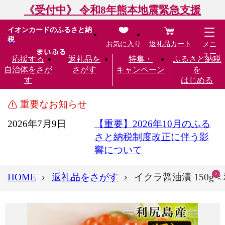
《受付中》 令和8年熊本地震緊急支援
イオンカードのふるさと納
税
お気に入り
返礼品カート
メニ
ュー
応援する
返礼品を
特集・
ふるさと納税
自治体をさが
さがす
キャンペーン
を
す
はじめる
重要なお知らせ
2026年7月9日
【重要】2026年10月のふる
さと納税制度改正に伴う影
響について
HOME
返礼品をさがす
イクラ醤油漬 150