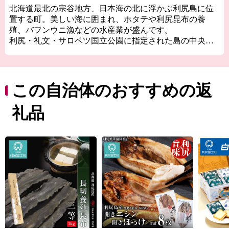
北海道最北の宗谷地方、日本海の北に浮かぶ利尻島に位
置する町。美しい海に囲まれ、ホタテや利尻昆布の養
殖、バフンウニ漁などの水産業が盛んです。
利尻・礼文・サロベツ国立公園に指定された島の中央に
は、町のシンボル・利尻山がそびえています。島固有の
高山植物や多彩な野鳥など、豊かな自然を求めて観光客
が訪れてきます。
真夏でも平均気温は22.1度と過ごしやすく、年間で最も寒
この自治体のおすすめの返
い時期にはマイナス10度になることも。例年2月には、こ
の冬の厳しい寒さを楽しむイベントも開催しています。
礼品