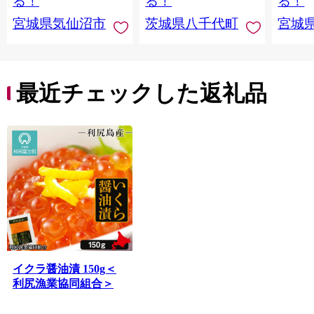
る！
る！
る！
宮城県気仙沼市
茨城県八千代町
宮城
最近チェックした返礼品
イクラ醤油漬 150g＜
利尻漁業協同組合＞