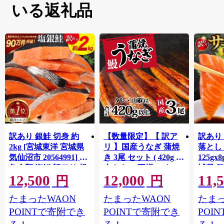
いる返礼品
訳あり 銀鮭 切身 約
【数量限定】【 訳ア
訳あり
2kg [宮城東洋 宮城県
リ 】国産うなぎ 蒲焼
落とし 
気仙沼市 20564991] 鮭
き 3尾 セット ( 420g )
125gx
魚介類 海鮮 訳アリ 規
大きさ の不揃い タ
城県 
12,500
12,000
11,
格外 不揃い さけ サケ
レ・山椒付き ウナギ
20564
円
円
鮭切身 シャケ 切り身
鰻 ふぞろい 不揃い う
お刺し
たまったWAON
たまったWAON
たまっ
冷凍 家庭用 おかず 弁
な重 ひつまぶし 人気
生 生
当 支援 サーモン 銀鮭
茨城 八千代町 ふるさ
鮭 銀鮭
POINTで寄附でき
POINTで寄附でき
POI
切り身 魚 わけあり
と納税 冷凍 [SF951ya]
介