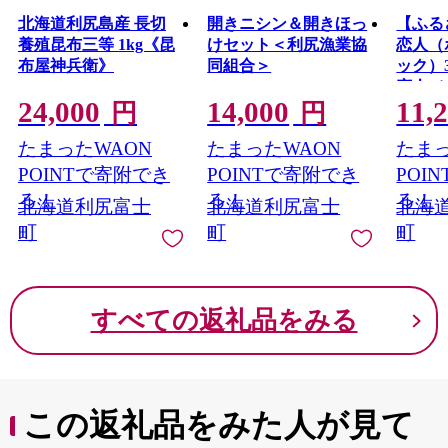
北海道利尻島産 長切
開きニシン＆開きほっ
【ふる
養殖昆布三等 1kg《昆
けセット＜利尻漁業協
恋人（
布屋神兵衛》
同組合＞
ック）
恋人（
24,000
14,000
11,
ック）
円
円
子 お
たまったWAON
たまったWAON
たまっ
べ比べ
キー缶
POINTで寄附でき
POINTで寄附でき
POI
る！
る！
る！
北海道利尻富士
北海道利尻富士
北海
町
町
町
すべての返礼品をみる
この返礼品をみた人が見て