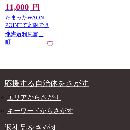
11,000
円
たまったWAON
POINTで寄附でき
る！
北海道利尻富士
町
応援する自治体をさがす
エリアからさがす
キーワードからさがす
返礼品をさがす