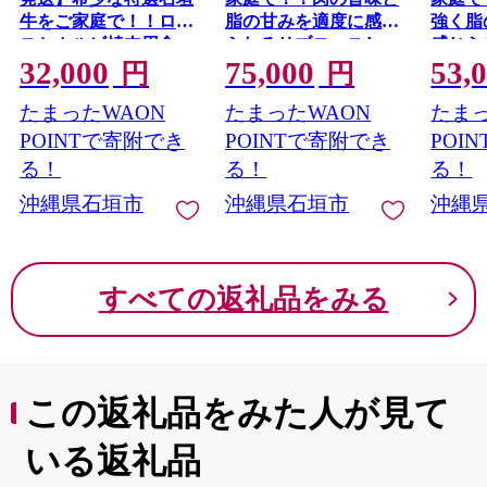
牛をご家庭で！！ロー
脂の甘みを適度に感じ
強く脂
スとカルビ焼肉用食べ
られるリブロースしゃ
感じら
32,000
75,000
53,
比べセット合計400g &
ぶしゃぶ、すき焼き用
ゃぶし
円
円
石垣牛 MARU秘伝の
スライス 合計600g | 沖
用スライス 合計
たまったWAON
たまったWAON
たまっ
焼肉タレ100ml×1本 |
縄 石垣 特選 牛 リブ
沖縄 石
沖縄 石垣 特選 牛 ロー
ロース 肉 すき焼き し
ロース
POINTで寄附でき
POINTで寄附でき
POI
ス カルビ 肉 焼肉 食べ
ゃぶしゃぶ 真空 冷凍 |
ゃぶしゃ
る！
る！
る！
IM-68
IM-64
比べ 真空 冷凍 タレ |
沖縄県石垣市
沖縄県石垣市
沖縄
IM-66
すべての返礼品をみる
この返礼品をみた人が見て
いる返礼品