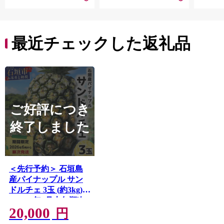
なし 先行予約 富士川
ット 
町 10000円 一万円
白桃 
9000円 九千円
マスカ
フルー
最近チェックした返礼品
ット 
【hnds
ご好評につき
終了しました
＜先行予約＞ 石垣島
産パイナップル サン
ドルチェ 3玉 (約3kg)
＜2026年6月上旬順次
20,000
発送＞｜産地直送 沖
円
縄 石垣 パイナップル