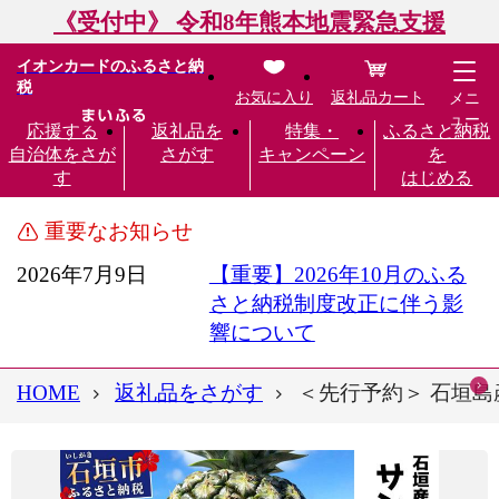
《受付中》 令和8年熊本地震緊急支援
イオンカードのふるさと納
税
お気に入り
返礼品カート
メニ
ュー
応援する
返礼品を
特集・
ふるさと納税
自治体をさが
さがす
キャンペーン
を
す
はじめる
重要なお知らせ
2026年7月9日
【重要】2026年10月のふる
さと納税制度改正に伴う影
響について
HOME
返礼品をさがす
＜先行予約＞ 石垣島産