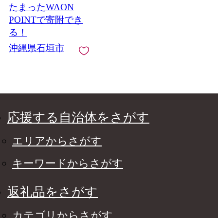
たまったWAON
パイン フルーツ トロ
ピカル 南国
POINTで寄附でき
る！
沖縄県石垣市
応援する自治体をさがす
エリアからさがす
キーワードからさがす
返礼品をさがす
カテゴリからさがす