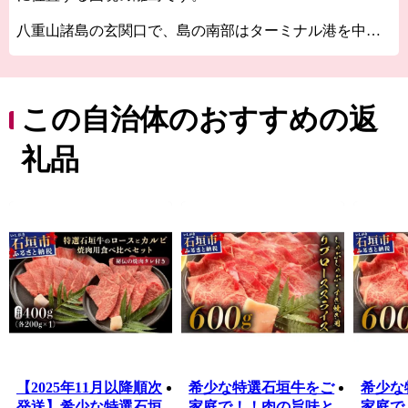
八重山諸島の玄関口で、島の南部はターミナル港を中心
に観光や商業の地として栄えています。亜熱帯ならでは
の温暖な気候の石垣島は、島全体に豊かで雄大な自然が
広がり、世界有数のサンゴ礁の美しい海が日常に溶け込
んでいます。
この自治体のおすすめの返
石垣市では、そんな島の魅力を感じていただけるふるさ
礼品
と納税のお礼の品を豊富にご用意しております。
【2025年11月以降順次
希少な特選石垣牛をご
希少な
発送】希少な特選石垣
家庭で！！肉の旨味と
家庭で