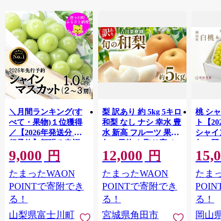
＼月間ランキング(す
梨 訳あり 約 5kg 5キロ
桃 シ
べて・果物)１位獲得
和梨 なし ナシ 幸水 豊
ト【2
／【2026年発送分 先
水 新高 フルーツ 果物
シャイ
行予約】頬張る幸福
旬の果物 お取り寄せ
旬の岡山
9,000
12,000
15,
感 〜緑の宝石・ シ
グルメ 美味しい 甘い
品｜ 
円
円
ャインマスカット 〜
人気 おすすめ 吉川果
もも 桃 
たまったWAON
たまったWAON
たまっ
１ｋｇ以上（２〜３
樹園 宮城県 角田市
旬 シ
房） フルーツ 山梨県
【先行予約（2026年発
ト 果物
POINTで寄附でき
POINTで寄附でき
POI
産 果物 くだもの シャ
送分）】
ーチ 
る！
る！
る！
イン マスカット ぶど
限定 令
山梨県富士川町
宮城県角田市
岡山
う ブドウ 葡萄 大粒 種
mom