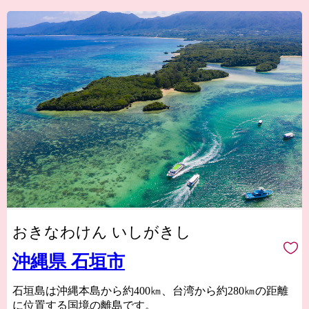
おきなわけん いしがきし
沖縄県 石垣市
石垣島は沖縄本島から約400㎞、台湾から約280㎞の距離
に位置する国境の離島です。