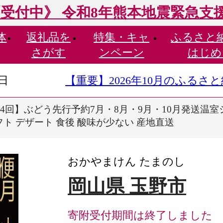
受付中》 令和8年熊本地震緊急支
体
返礼品を
特集・
キャ
ふるさと
さがす
ンペーン
はじめ
9日
【重要】2026年10月のふる
全4回】ぶどう先行予約7月・8月・9月・10月発送温室
フト デザート 食後 酸味が少ない 産地直送
おかやまけん たまのし
岡山県 玉野市
寄附受付期間は終了しました