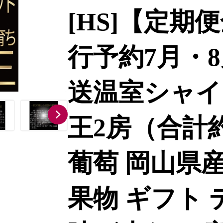
[HS]【定期
行予約7月・8
送温室シャイ
王2房（合計約
葡萄 岡山県産
果物 ギフト 