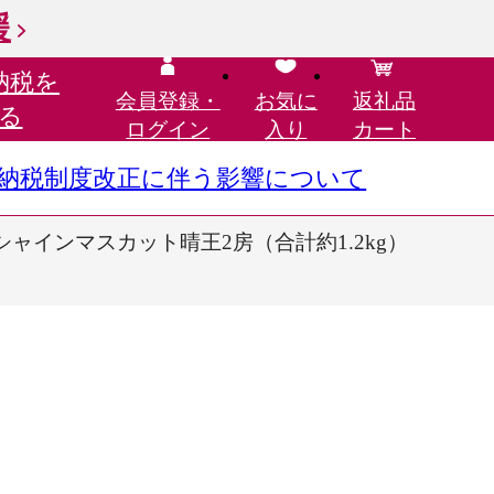
援
納税を
会員登録・
お気に
返礼品
る
ログイン
入り
カート
さと納税制度改正に伴う影響について
シャインマスカット晴王2房（合計約1.2kg）