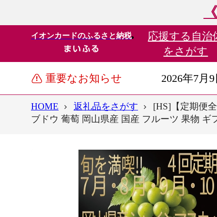
《
応援する
自治
イオンカードのふるさと納税
をさがす
重要なお知らせ
2026年7月
HOME
返礼品をさがす
[HS]【定期便
ブドウ 葡萄 岡山県産 国産 フルーツ 果物 ギ