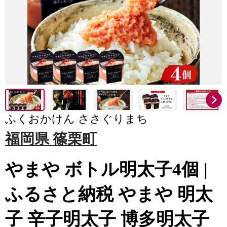
ふくおかけん ささぐりまち
福岡県 篠栗町
やまや ボトル明太子4個 |
ふるさと納税 やまや 明太
子 辛子明太子 博多明太子