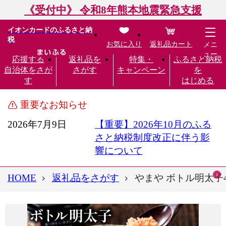
《受付中》 令和8年熊本地震緊急支援
イオンカードのふるさと納
税
お気に入り
返礼品カート
メニ
ュー
応援する
返礼品を
特集・
ふるさと納税
自治体をさが
さがす
キャンペーン
を
す
はじめる
重要なお知らせ
2026年7月9日
【重要】2026年10月のふる
さと納税制度改正に伴う影
響について
HOME
返礼品をさがす
やまや ボトル明太子4