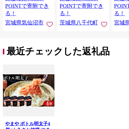
当 支援 サーモン 銀鮭
茨城 八千代町 ふるさ
鮭 銀鮭
POINTで寄附でき
POINTで寄附でき
POI
切り身 魚 わけあり
と納税 冷凍 [SF951ya]
介
る！
る！
る！
宮城県気仙沼市
茨城県八千代町
宮城
最近チェックした返礼品
やまや ボトル明太子4