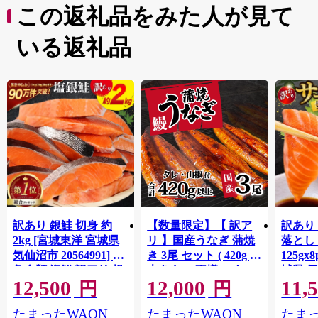
この返礼品をみた人が見て
いる返礼品
訳あり 銀鮭 切身 約
【数量限定】【 訳ア
訳あり
2kg [宮城東洋 宮城県
リ 】国産うなぎ 蒲焼
落とし 
気仙沼市 20564991] 鮭
き 3尾 セット ( 420g )
125gx
魚介類 海鮮 訳アリ 規
大きさ の不揃い タ
城県 
12,500
12,000
11,
格外 不揃い さけ サケ
レ・山椒付き ウナギ
20564
円
円
鮭切身 シャケ 切り身
鰻 ふぞろい 不揃い う
お刺し
たまったWAON
たまったWAON
たまっ
冷凍 家庭用 おかず 弁
な重 ひつまぶし 人気
生 生