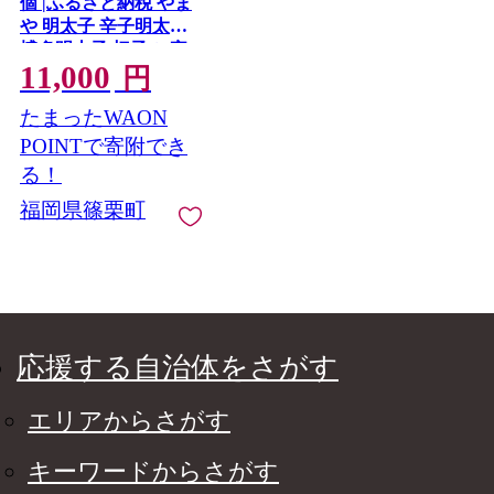
個 |ふるさと納税 やま
や 明太子 辛子明太子
博多明太子 切子 ご家
11,000
庭用 熟成明太子 お取
円
り寄せ ごはんのお供
たまったWAON
人気 博多グルメ ギフ
ト
POINTで寄附でき
る！
福岡県篠栗町
応援する自治体をさがす
エリアからさがす
キーワードからさがす