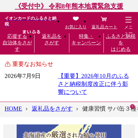
《受付中》 令和8年熊本地震緊急支援
イオンカードのふるさと納
税
お気に入り
返礼品カート
メニ
ュー
応援する
返礼品を
特集・
ふるさと納税
自治体をさが
さがす
キャンペーン
を
す
はじめる
重要なお知らせ
2026年7月9日
【重要】2026年10月のふる
さと納税制度改正に伴う影
響について
HOME
返礼品をさがす
健康習慣 サバ缶３種を