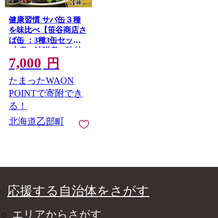
健康習慣 サバ缶３種
を味比べ【笹谷商店さ
ば缶 ：3種3缶セット
(水煮・味噌煮・味付
7,000
各1缶)】＜ さば缶 サ
円
バ缶 190g 北海道 国産
たまったWAON
北海道産 道産 釧之助
のさば缶 水煮 味噌煮
POINTで寄附でき
味付 みそ 醤油 鯖缶 缶
る！
詰 缶詰め 魚介 魚介類
北海道乙部町
海産物 非常食 常温 保
存食 長期保存 長期保
管 備蓄 防災 災害 食料
キャンプ BBQ 健康 美
容 キャンプ飯 アソー
ト 食べ比べ EPA ＞
応援する自治体をさがす
エリアからさがす