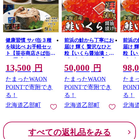
健康習慣 サバ缶３種
前浜の鮭から丁寧にお
前浜の
を味比べ お手軽セッ
届け 輝く 贅沢なひと
届け 
ト【笹谷商店さば缶
粒【いくら醤油漬：1
粒【い
：3種9缶セット(水
パック（500ｇ）】＜
パック（
13,500
50,000
98,
煮・味噌煮・味付各3
鮮度にこだわる「笹谷
箱）】
円
円
缶)】＜ さば缶 サバ缶
商店」の絶品の醤油タ
わる「
たまったWAON
たまったWAON
たまっ
190g 北海道 国産 北海
レ イクラ 鮭いくら 鮭
品の醤
道産 道産 釧之助のさ
イクラ 醤油いくら 醤
鮭いく
POINTで寄附でき
POINTで寄附でき
POI
ば缶 水煮 味噌煮 味付
油イクラ いくら醤油
油いく
る！
る！
る！
みそ 醤油 鯖缶 缶詰 缶
漬け イクラ醤油漬け
いくら
北海道乙部町
北海道乙部町
北海
詰め 魚介 魚介類 海産
醤油漬 いくら丼 秋鮭
ラ醤油
物 非常食 常温 保存食
国産 北海道産 北海道
くら丼
長期保存 長期保管 備
乙部町 日本海 冷凍 人
道産 
蓄 防災 災害 食料 キャ
気 使い道 ふるさと納
本海 
すべての返礼品をみる
ンプ BBQ 健康 美容 キ
税 ＞
ふるさ
ャンプ飯 アソート 食