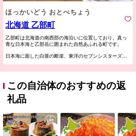
ほっかいどう おとべちょう
北海道 乙部町
乙部町は北海道の南西部の海沿いに位置しており、真っ
青な日本海と乙部岳に囲まれた自然あふれる町です。
日本海に面した白亜の断崖、東洋のセブンシスターズ
『シラフラ』地層が美しい模様を見せ、東洋のグランド
キャニオンと言われる『館の岬（たてのさき）』などの
岬があり、絶景を楽しむことができます。
この自治体のおすすめの返
また、海だけではなく”縁結びの神様が宿る”と大切にさ
れてきた連理の木『縁桂』など、魅力あふれる名所が数
礼品
多くあります。
そんな自然豊かな町、乙部町で生まれた自慢の返礼品を
ぜひ堪能してください！