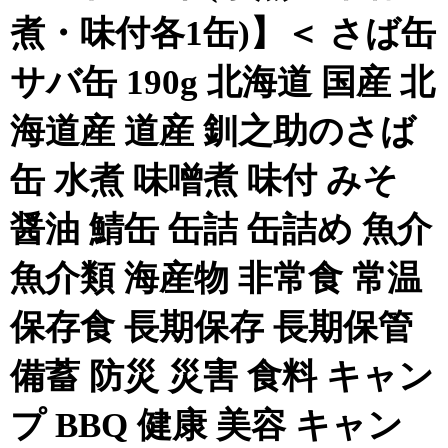
煮・味付各1缶)】＜ さば缶
サバ缶 190g 北海道 国産 北
海道産 道産 釧之助のさば
缶 水煮 味噌煮 味付 みそ
醤油 鯖缶 缶詰 缶詰め 魚介
魚介類 海産物 非常食 常温
保存食 長期保存 長期保管
備蓄 防災 災害 食料 キャン
プ BBQ 健康 美容 キャン