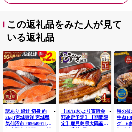
べ比べ EPA ＞
この返礼品をみた人が見て
いる返礼品
訳あり 銀鮭 切身 約
【10/1(木)より寄附金
堺の技
2kg [宮城東洋 宮城県
額改定予定】【期間限
牛肉1
気仙沼市 20564991] 鮭
定】鹿児島県大隅産う
グ 6
魚介類 海鮮 訳アリ 規
なぎ蒲焼4尾（400g）
加 牛