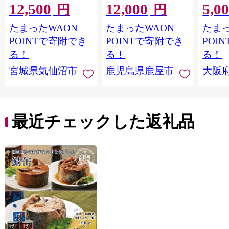
12,500
12,000
5,0
格外 不揃い さけ サケ
ット 6
円
円
鮭切身 シャケ 切り身
メ 温
たまったWAON
たまったWAON
たまっ
冷凍 家庭用 おかず 弁
菜 簡
当 支援 サーモン 銀鮭
すめ 
POINTで寄附でき
POINTで寄附でき
POI
切り身 魚 わけあり
取り寄
る！
る！
る！
料 ふ
宮城県気仙沼市
鹿児島県鹿屋市
大阪
堺市】
最近チェックした返礼品