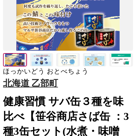
ほっかいどう おとべちょう
北海道 乙部町
健康習慣 サバ缶３種を味
比べ【笹谷商店さば缶 ：3
種3缶セット(水煮・味噌