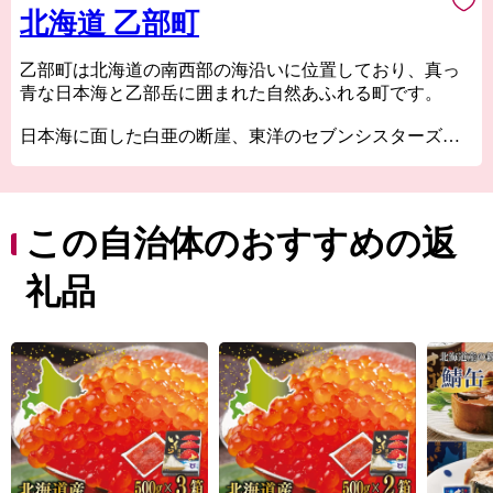
北海道 乙部町
乙部町は北海道の南西部の海沿いに位置しており、真っ
青な日本海と乙部岳に囲まれた自然あふれる町です。
日本海に面した白亜の断崖、東洋のセブンシスターズ
『シラフラ』地層が美しい模様を見せ、東洋のグランド
キャニオンと言われる『館の岬（たてのさき）』などの
岬があり、絶景を楽しむことができます。
この自治体のおすすめの返
また、海だけではなく”縁結びの神様が宿る”と大切にさ
れてきた連理の木『縁桂』など、魅力あふれる名所が数
礼品
多くあります。
そんな自然豊かな町、乙部町で生まれた自慢の返礼品を
ぜひ堪能してください！