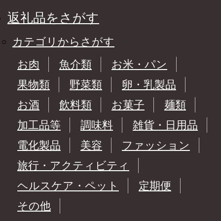
返礼品をさがす
カテゴリからさがす
お肉
魚介類
お米・パン
果物類
野菜類
卵・乳製品
お酒
飲料類
お菓子
麺類
加工品等
調味料
雑貨・日用品
電化製品
美容
ファッション
旅行・アクティビティ
ヘルスケア・ペット
定期便
その他