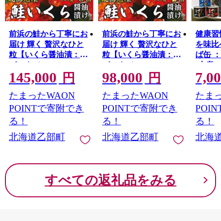
前浜の鮭から丁寧にお
前浜の鮭から丁寧にお
健康習
届け 輝く 贅沢なひと
届け 輝く 贅沢なひと
を味比
粒【いくら醤油漬：3
粒【いくら醤油漬：2
ば缶 
パック（500ｇ×3
パック（500ｇ×2
(水煮
145,000
98,000
7,0
箱）】＜ 鮮度にこだ
箱）】＜ 鮮度にこだ
各1缶)
円
円
わる「笹谷商店」の絶
わる「笹谷商店」の絶
バ缶 1
たまったWAON
たまったWAON
たまっ
品の醤油タレ イクラ
品の醤油タレ イクラ
北海道
鮭いくら 鮭イクラ 醤
鮭いくら 鮭イクラ 醤
のさば
POINTで寄附でき
POINTで寄附でき
POI
油いくら 醤油イクラ
油いくら 醤油イクラ
味付 み
る！
る！
る！
いくら醤油漬け イク
いくら醤油漬け イク
詰 缶
北海道乙部町
北海道乙部町
北海
ラ醤油漬け 醤油漬 い
ラ醤油漬け 醤油漬 い
海産物
くら丼 秋鮭 国産 北海
くら丼 秋鮭 国産 北海
存食 
道産 北海道乙部町 日
道産 北海道乙部町 日
管 備蓄
本海 冷凍 人気 使い道
本海 冷凍 人気 使い道
キャンプ
すべての返礼品をみる
ふるさと納税 ＞
ふるさと納税 ＞
容 キ
ト 食べ