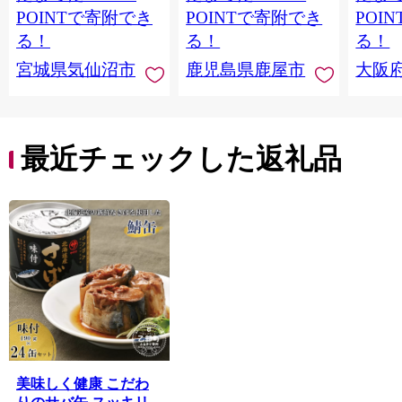
当 支援 サーモン 銀鮭
すめ 
POINTで寄附でき
POINTで寄附でき
POI
切り身 魚 わけあり
取り寄
る！
る！
る！
料 ふ
宮城県気仙沼市
鹿児島県鹿屋市
大阪
堺市】
最近チェックした返礼品
美味しく健康 こだわ