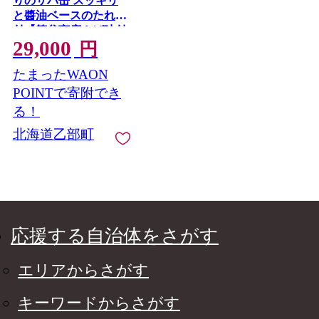
りのサバ缶 スッキリ
と醬油ベースのたれ味
付【笹谷商店さば味付
29,000
缶：24缶】＜ スピー
円
ド発送 たっぷり24缶
たまったWAON
さば缶 サバ缶 190g 北
海道 国産 北海道産 道
POINTで寄附でき
産 笹谷商店 釧之助 缶
る！
詰 魚介 魚介類 海産物
北海道乙部町
非常食 備蓄 防災 キャ
ンプ 常温 人気 ランキ
ング ふるさと納税 贈
答品 景品 粗品 手土産
祝い ギフト惣菜 和食
弁当 笹谷商店 醤油 し
ょうゆ 晩酌 父の日 ＞
応援する自治体をさがす
エリアからさがす
キーワードからさがす