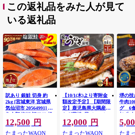
この返礼品をみた人が見て
いる返礼品
訳あり 銀鮭 切身 約
【10/1(木)より寄附金
堺の技
2kg [宮城東洋 宮城県
額改定予定】【期間限
牛肉1
気仙沼市 20564991] 鮭
定】鹿児島県大隅産う
グ 6
魚介類 海鮮 訳アリ 規
なぎ蒲焼4尾（400g）
加 牛
12,500
12,000
5,0
格外 不揃い さけ サケ
ット 6
円
円
鮭切身 シャケ 切り身
メ 温
たまったWAON
たまったWAON
たまっ
冷凍 家庭用 おかず 弁
菜 簡