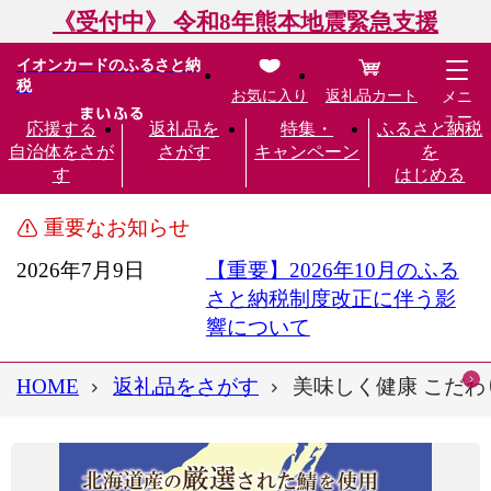
《受付中》 令和8年熊本地震緊急支援
イオンカードのふるさと納
税
お気に入り
返礼品カート
メニ
ュー
応援する
返礼品を
特集・
ふるさと納税
自治体をさが
さがす
キャンペーン
を
す
はじめる
重要なお知らせ
2026年7月9日
【重要】2026年10月のふる
さと納税制度改正に伴う影
響について
HOME
返礼品をさがす
美味しく健康 こだわり