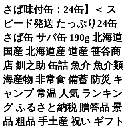
さば味付缶：24缶】＜ ス
ピード発送 たっぷり24缶
さば缶 サバ缶 190g 北海道
国産 北海道産 道産 笹谷商
店 釧之助 缶詰 魚介 魚介類
海産物 非常食 備蓄 防災 キ
ャンプ 常温 人気 ランキン
グ ふるさと納税 贈答品 景
品 粗品 手土産 祝い ギフト