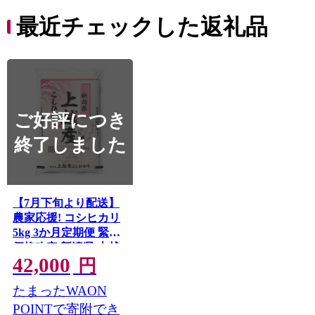
最近チェックした返礼品
ご好評につき
終了しました
【7月下旬より配送】
農家応援! コシヒカリ
5kg 3か月定期便 緊急
価格改定 新潟県 上越
42,000
市産 令和7年産 お米
円
精米 米 ご飯 送料無料
たまったWAON
POINTで寄附でき