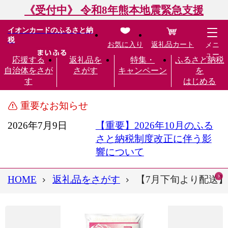
《受付中》 令和8年熊本地震緊急支援
イオンカードのふるさと納
税
お気に入り
返礼品カート
メニ
ュー
応援する
返礼品を
特集・
ふるさと納税
自治体をさが
さがす
キャンペーン
を
す
はじめる
重要なお知らせ
2026年7月9日
【重要】2026年10月のふる
さと納税制度改正に伴う影
響について
HOME
返礼品をさがす
【7月下旬より配送】農