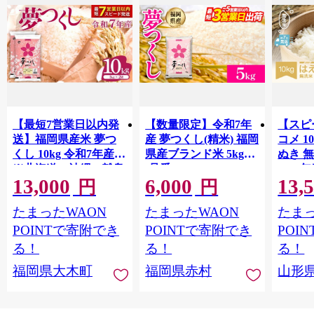
【最短7営業日以内発
【数量限定】令和7年
【スピ
送】福岡県産米 夢つ
産 夢つくし(精米) 福岡
コメ 10
くし 10kg 令和7年産
県産ブランド米 5kg
ぬき 
※北海道・沖縄・離島
(品番:3X10R7)
2025年
13,000
6,000
13,
hamxa
は配送不可 |【精米 単
円
円
一米 単一原料米 7年産
たまったWAON
たまったWAON
たまっ
国産 お米 ブランド米
5kg × 2 ゆめつくし】
POINTで寄附でき
POINTで寄附でき
POI
CY009_01
る！
る！
る！
福岡県大木町
福岡県赤村
山形