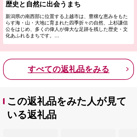
歴史と自然に出会うまち
新潟県の南西部に位置する上越市は、豊穣な恵みをもた
らす海・山・大地に育まれた四季折々の自然、上杉謙信
公をはじめ、多くの偉人が偉大な足跡を残した歴史・文
化あふれるまちです。
また、古くから交通の要衝として栄え、北陸自動車道、
上信越自動車道が走るほか、北陸新幹線の開業により、
首都圏や北陸方面、関西方面のアクセスが向上しまし
た。
すべての返礼品をみる
寄附を通じて、上越市の魅力を感じていただければ幸い
です。
この返礼品をみた人が見て
いる返礼品