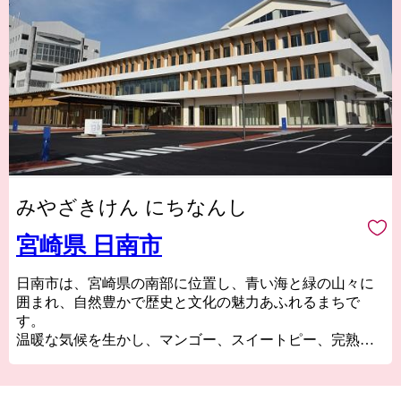
みやざきけん にちなんし
宮崎県 日南市
日南市は、宮崎県の南部に位置し、青い海と緑の山々に
囲まれ、自然豊かで歴史と文化の魅力あふれるまちで
す。
温暖な気候を生かし、マンゴー、スイートピー、完熟き
んかんなどの農産物、400年の歴史を持つ飫肥杉の生産や
近海カツオや遠洋マグロの水揚げが盛んな『海の幸、山
の幸』の宝庫です。