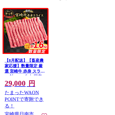
【8月配送】【畜産農
家応援】数量限定 厳
選 宮崎牛 赤身 スライ
ス 計1.6kg 牛肉 国産
29,000
すき焼き BBQ 人気 黒
円
毛和牛 肩ウデ モモ し
たまったWAON
ゃぶしゃぶ A4 A5 等
級 ギフト 贈答 小分け
POINTで寄附でき
食品 ミヤチク 宮崎県
る！
日南市 送料無料
宮崎県日南市
_ED12-26-08