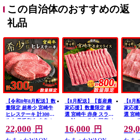
この自治体のおすすめの返
礼品
【令和8年8月配送】数
【8月配送】【畜産農
【8月
量限定 超希少 宮崎牛
家応援】数量限定 厳
家応援
ヒレステーキ 計300g
選 宮崎牛 赤身 スライ
選 宮崎
牛肉 黒毛和牛 赤身 お
ス 計800g 牛肉 国産 す
1.6k
22,000
16,000
29,
すすめ おかず 人気 国
き焼き BBQ 人気 黒毛
BBQ 
円
円
産 高級 ステーキ肉 A4
和牛 肩ウデ モモ しゃ
キュー