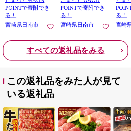
たまったWAON
たまったWAON
たまっ
A5 記念日 お祝い 贈り
ぶしゃぶ A4 A5 等級
肩ウデ 
物 プレゼント ギフト
ギフト 贈答 小分け 食
級 ギ
POINTで寄附でき
POINTで寄附でき
POI
贈答 ご褒美 お取り寄
品 ミヤチク 宮崎県 日
食品 
る！
る！
る！
せ ミヤチク ブランド
南市 送料無料_CA97-
日南市
宮崎県日南市
宮崎県日南市
宮崎
26-08
_ED13-
牛 宮崎県 日南市 送料
無料_DB46-26-08
すべての返礼品をみる
この返礼品をみた人が見て
いる返礼品