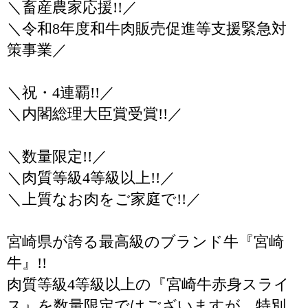
＼畜産農家応援!!／
＼令和8年度和牛肉販売促進等支援緊急対
策事業／
＼祝・4連覇!!／
＼内閣総理大臣賞受賞!!／
＼数量限定!!／
＼肉質等級4等級以上!!／
＼上質なお肉をご家庭で!!／
宮崎県が誇る最高級のブランド牛『宮崎
牛』!!
肉質等級4等級以上の『宮崎牛赤身スライ
ス』を数量限定ではございますが、特別