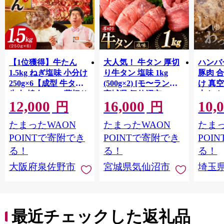
【1位獲得】牛たん
大人気！ 牛タン 厚切
ハンバー
1.5kg ねぎ塩味 小分け
り牛タン 塩味 1kg
豚肉 
250g×6【成型 牛タン
(500g×2) [モ〜ランド
け 真
牛肉 焼肉 BBQ 薄切り
宮城県 気仙沼市
大きめ
12,000
16,000
10,
ぎゅうたん スライス
20564660] 肉 牛肉 精肉
保存料
円
円
訳あり サイズ不揃
牛たん 牛タン塩 牛た
淡路島
たまったWAON
たまったWAON
たまっ
い】 G4721
ん塩 冷凍 焼肉 BBQ ア
ポーク 
ウトドア バーベキュ
き肉 
POINTで寄附でき
POINTで寄附でき
POI
ー 厚切り タン
ず 惣
る！
る！
る！
まみ 
大阪府泉佐野市
宮城県気仙沼市
埼玉
んのお
お中元
贈答
最近チェックした返礼品