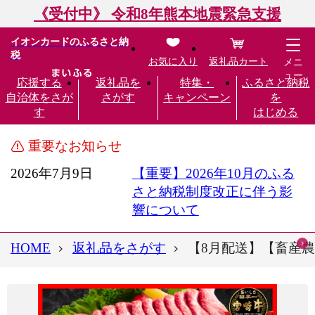
《受付中》 令和8年熊本地震緊急支援
イオンカードのふるさと納
税
お気に入り
返礼品カート
メニ
ュー
応援する
返礼品を
特集・
ふるさと納税
自治体をさが
さがす
キャンペーン
を
す
はじめる
重要なお知らせ
2026年7月9日
【重要】2026年10月のふる
さと納税制度改正に伴う影
響について
HOME
返礼品をさがす
【8月配送】【畜産農家応